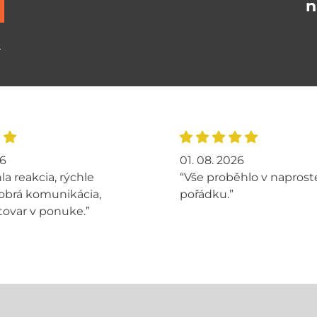
n
ů
26
01. 08. 2026
la reakcia, rýchle
“Vše proběhlo v napros
obrá komunikácia,
pořádku.”
tovar v ponuke.”