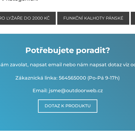
RO LYŽAŘE DO 2000 KČ
FUNKČNÍ KALHOTY PÁNSKÉ
Potřebujete poradit?
ám zavolat, napsat email nebo nám napsat dotaz viz od
Zákaznická linka: 564565000 (Po-Pá 9-17h)
Email: jsme@outdoorweb.cz
DOTAZ K PRODUKTU