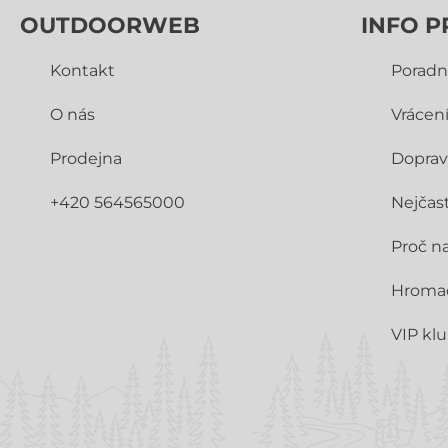
OUTDOORWEB
INFO P
Kontakt
Poradn
O nás
Vrácen
Prodejna
Doprav
+420 564565000
Nejčast
Proč n
Hroma
VIP kl