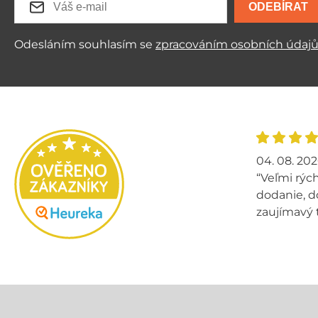
ODEBÍRAT
Odesláním souhlasím se
zpracováním osobních údaj
04. 08. 20
“Veľmi rých
dodanie, d
zaujímavý 