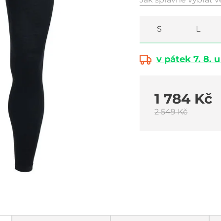
S
L
v pátek 7. 8. 
1 784 Kč
2 549 Kč