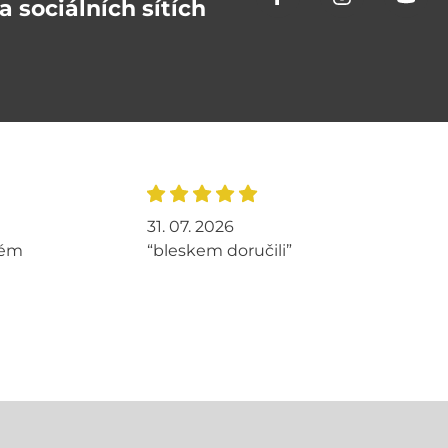
a sociálních sítích
31. 07. 2026
tém
“bleskem doručili”