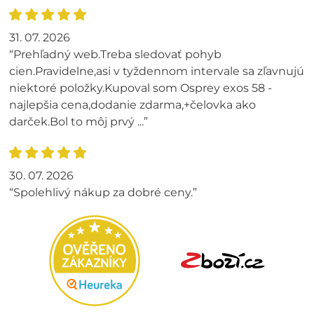
31. 07. 2026
“Prehľadný web.Treba sledovať pohyb
cien.Pravidelne,asi v tyždennom intervale sa zľavnujú
niektoré položky.Kupoval som Osprey exos 58 -
najlepšia cena,dodanie zdarma,+čelovka ako
darček.Bol to môj prvý ...”
30. 07. 2026
“Spolehlivý nákup za dobré ceny.”