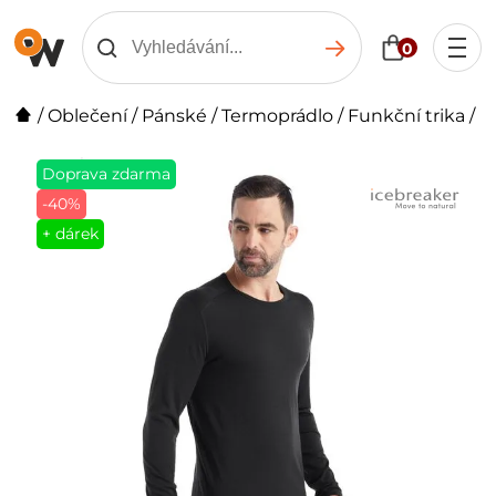
0
/
Oblečení
/
Pánské
/
Termoprádlo
/
Funkční trika
/
Doprava zdarma
-40%
+ dárek