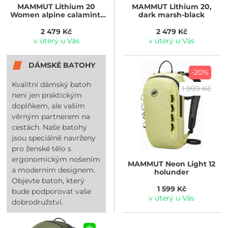
MAMMUT
Lithium 20
MAMMUT
Lithium 20,
Women alpine calamint-
dark marsh-black
black
2 479 Kč
2 479 Kč
v úterý u Vás
v úterý u Vás
DÁMSKÉ BATOHY
-20%
Kvalitní dámský batoh
1 999 Kč
není jen praktickým
doplňkem, ale vaším
věrným partnerem na
cestách. Naše batohy
jsou speciálně navrženy
pro ženské tělo s
ergonomickým nošením
MAMMUT
Neon Light 12
a moderním designem.
holunder
Objevte batoh, který
1 599 Kč
bude podporovat vaše
v úterý u Vás
dobrodružství.