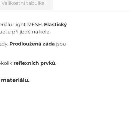
Velikostní tabulka
riálu Light MESH.
Elastický
etu při jízdě na kole.
zdy.
Prodloužená záda
jsou
ěkolik
reflexních prvků
.
 materiálu.