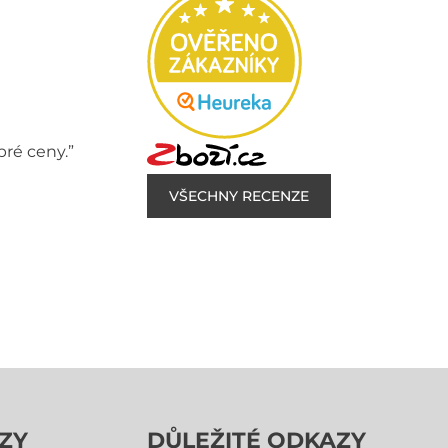
bré ceny.”
VŠECHNY RECENZE
ZY
DŮLEŽITÉ ODKAZY