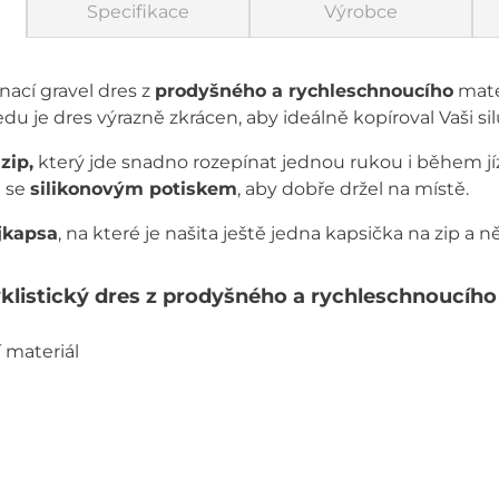
Specifikace
Výrobce
nací gravel dres z
prodyšného a rychleschnoucího
mate
u je dres výrazně zkrácen, aby ideálně kopíroval Vaši silu
zip,
který jde snadno rozepínat jednou rukou i během jí
 se
silikonovým potiskem
, aby dobře držel na místě.
jkapsa
, na které je našita ještě jedna kapsička na zip a n
listický dres z prodyšného a rychleschnoucího
 materiál