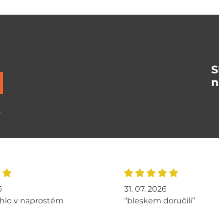
S
n
ů
6
31. 07. 2026
hlo v naprostém
“bleskem doručili”