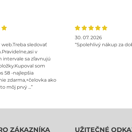
30. 07. 2026
 web.Treba sledovať
“Spolehlivý nákup za do
.Pravidelne,asi v
intervale sa zľavnujú
oložky.Kupoval som
s 58 -najlepšia
ie zdarma,+čelovka ako
to môj prvý ...”
RO ZÁKAZNÍKA
UŽITEČNÉ ODKA