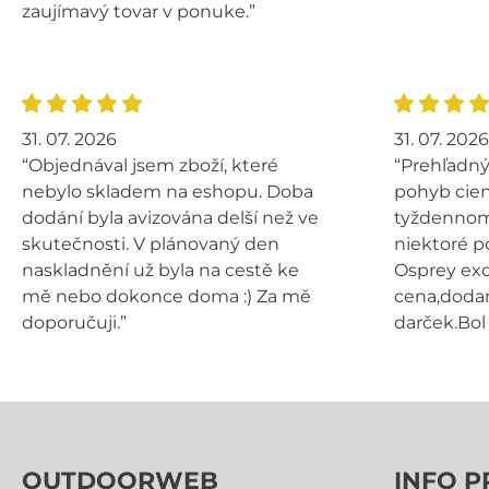
zaujímavý tovar v ponuke.”
31. 07. 2026
31. 07. 2026
“Objednával jsem zboží, které
“Prehľadný
nebylo skladem na eshopu. Doba
pohyb cien
dodání byla avizována delší než ve
tyždennom 
skutečnosti. V plánovaný den
niektoré p
naskladnění už byla na cestě ke
Osprey exo
mě nebo dokonce doma :) Za mě
cena,dodan
doporučuji.”
darček.Bol 
OUTDOORWEB
INFO P