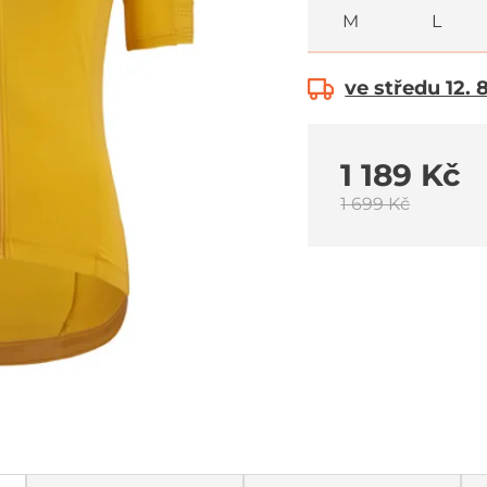
M
L
ve středu 12. 
1 189 Kč
1 699 Kč