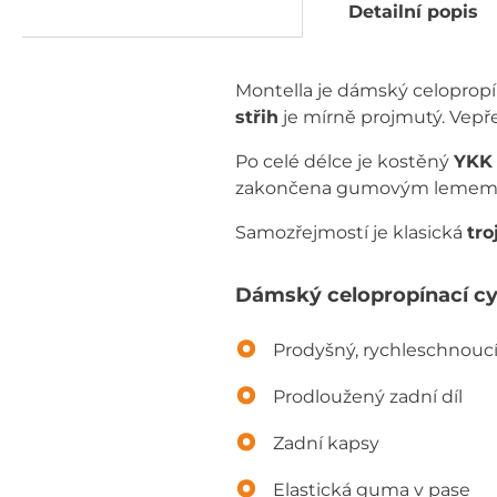
Detailní popis
Montella je dámský celopropí
střih
je mírně projmutý. Vepřed
Po celé délce je kostěný
YKK 
zakončena gumovým lemem
Samozřejmostí je klasická
tro
Dámský celopropínací cyk
Prodyšný, rychleschnoucí
Prodloužený zadní díl
Zadní kapsy
Elastická guma v pase