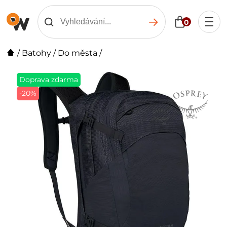
0
/
Batohy
/
Do města
/
Doprava zdarma
-20%