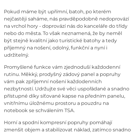
Pokud máme být upřímní, batoh, po kterém
nejčastěji saháme, nás pravděpodobně nedoprovází
na vrchol hory - doprovází nás do kanceláře do třídy
nebo do města. To však neznamená, že by neměl
být stejně kvalitní jako turistické batohy a tedy
příjemný na nošení, odolný, funkční a nyní i
udržitelný.
Promyšlené funkce vám zjednoduší každodenní
rutinu. Měkký, prodyšný zádový panel a popruhy
vám pak zpříjemní nošení každodenních
nezbytností. Udržujte své věci uspořádané a snadno
přístupné díky síťované kapse na předním panelu,
vnitřnímu úložnému prostoru a pouzdru na
notebook se schválením TSA.
Horní a spodní kompresní popruhy pomáhají
zmenšit objem a stabilizovat náklad, zatímco snadno