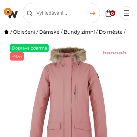
0
/
Oblečení
/
Dámské
/
Bundy zimní
/
Do města
/
Doprava zdarma
-40%