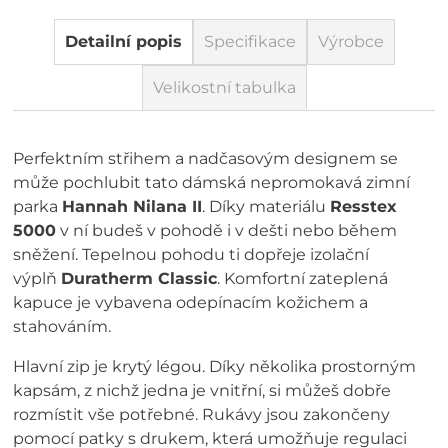
Detailní popis
Specifikace
Výrobce
Velikostní tabulka
Perfektním střihem a nadčasovým designem se
může pochlubit tato dámská nepromokavá zimní
parka
Hannah Nilana II
. Díky materiálu
Resstex
5000
v ní budeš v pohodě i v dešti nebo během
sněžení. Tepelnou pohodu ti dopřeje izolační
výplň
Duratherm Classic
. Komfortní zateplená
kapuce je vybavena odepínacím kožichem a
stahováním.
Hlavní zip je krytý légou. Díky několika prostorným
kapsám, z nichž jedna je vnitřní, si můžeš dobře
rozmístit vše potřebné. Rukávy jsou zakončeny
pomocí patky s drukem, která umožňuje regulaci