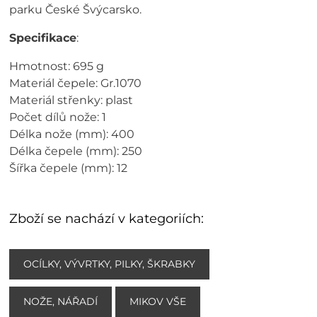
parku České Švýcarsko.
Specifikace
:
Hmotnost: 695 g
Materiál čepele: Gr.1070
Materiál střenky: plast
Počet dílů nože: 1
Délka nože (mm): 400
Délka čepele (mm): 250
Šířka čepele (mm): 12
Zboží se nachází v kategoriích:
OCÍLKY, VÝVRTKY, PILKY, ŠKRABKY
NOŽE, NÁŘADÍ
MIKOV VŠE