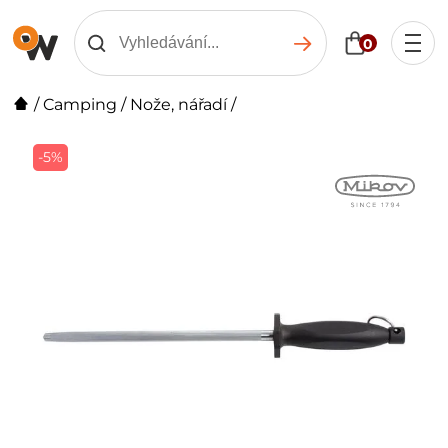
0
/
Camping
/
Nože, nářadí
/
-5%