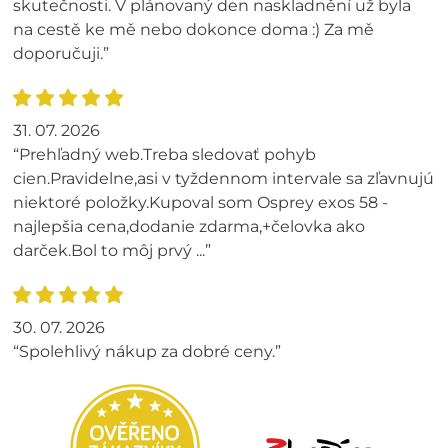
skutečnosti. V plánovaný den naskladnění už byla
na cestě ke mě nebo dokonce doma :) Za mě
doporučuji.”
31. 07. 2026
“Prehľadný web.Treba sledovať pohyb
cien.Pravidelne,asi v tyždennom intervale sa zľavnujú
niektoré položky.Kupoval som Osprey exos 58 -
najlepšia cena,dodanie zdarma,+čelovka ako
darček.Bol to môj prvý ...”
30. 07. 2026
“Spolehlivý nákup za dobré ceny.”