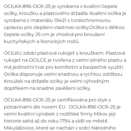
OCILKA 896-OCR-25 je vyrobena z kvalitní čepele
ocílky, kroužku a plastového držadla. Kvalitní ocílka je
vyrobena z materiálu 19421 s tvrdochromovou
úpravou pro zlepšení vlastnosí ocílky.Ocílka s délkou
čepele ocílky 25 cm je vhodná pro broušení
kuchyňských a řeznických nožů.
OCILKU zdobí plastová rukojeť s kroužkem. Plastová
rukojeť na OCILCE je tvořena z velmi silného plastu a
má jedineční tvar pro komfortní a bezpečné využití.
Ocilka disponuje velmi snadnou a rychlou údržbou.
Kroužek na držadle ocilky je velmi výhodným
doplňkem na snadné zavěšení ocílky.
OCILKA 896-OCR-25 je certifikována pro styk s
potravinami dle norem EU. OCILKA 896-OCR-25 je
velmi kvalitní výrobek z nožířské firmy Mikov její
historie sahá až do roku 1794 a sídlí ve městě
Mikulášovice, které se nachází v srdci Národního