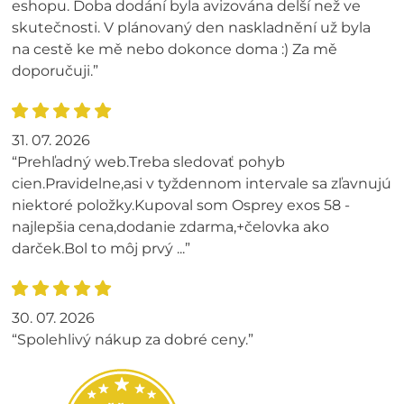
eshopu. Doba dodání byla avizována delší než ve
skutečnosti. V plánovaný den naskladnění už byla
na cestě ke mě nebo dokonce doma :) Za mě
doporučuji.”
31. 07. 2026
“Prehľadný web.Treba sledovať pohyb
cien.Pravidelne,asi v tyždennom intervale sa zľavnujú
niektoré položky.Kupoval som Osprey exos 58 -
najlepšia cena,dodanie zdarma,+čelovka ako
darček.Bol to môj prvý ...”
30. 07. 2026
“Spolehlivý nákup za dobré ceny.”