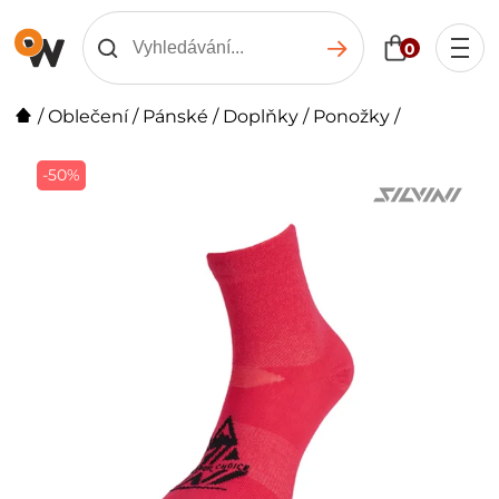
0
/
Oblečení
/
Pánské
/
Doplňky
/
Ponožky
/
-50%