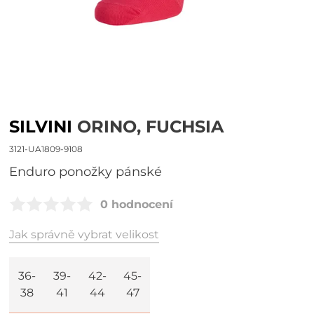
SILVINI
ORINO, FUCHSIA
3121-UA1809-9108
enduro ponožky pánské
0 hodnocení
Jak správně vybrat velikost
36-
39-
42-
45-
38
41
44
47