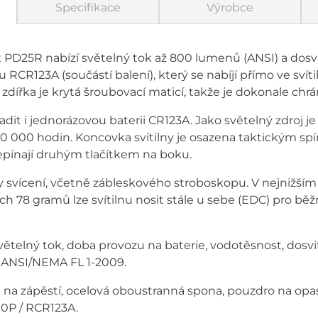
Specifikace
Výrobce
ix PD25R nabízí světelný tok až 800 lumenů (ANSI) a dosv
CR123A (součástí balení), který se nabíjí přímo ve svít
dířka je krytá šroubovací maticí, takže je dokonale chr
it i jednorázovou baterii CR123A. Jako světelný zdroj j
50 000 hodin. Koncovka svítilny je osazena taktickým sp
epínají druhým tlačítkem na boku.
y svícení, včetně zábleskového stroboskopu. V nejnižším 
 78 gramů lze svítilnu nosit stále u sebe (EDC) pro běžn
větelný tok, doba provozu na baterie, vodotěsnost, dosvi
 ANSI/NEMA FL 1-2009.
rka na zápěstí, ocelová oboustranná spona, pouzdro na op
0P / RCR123A.