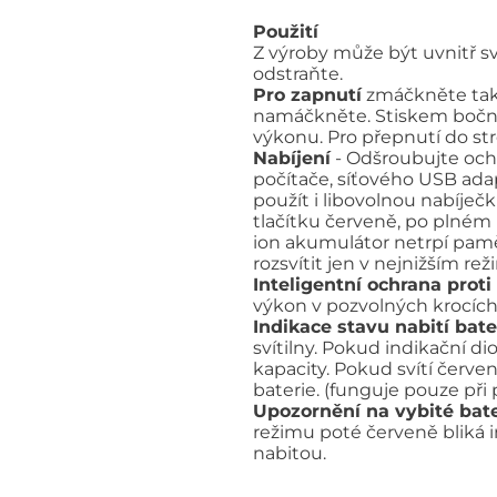
Použití
Z výroby může být uvnitř sv
odstraňte.
Pro zapnutí
zmáčkněte takti
namáčkněte. Stiskem bočníh
výkonu. Pro přepnutí do str
Nabíjení
- Odšroubujte ochr
počítače, síťového USB adap
použít i libovolnou nabíječ
tlačítku červeně, po plném n
ion akumulátor netrpí paměť
rozsvítit jen v nejnižším re
Inteligentní ochrana proti
výkon v pozvolných krocích
Indikace stavu nabití bate
svítilny. Pokud indikační d
kapacity. Pokud svítí červe
baterie. (funguje pouze při
Upozornění na vybité bate
režimu poté červeně bliká i
nabitou.