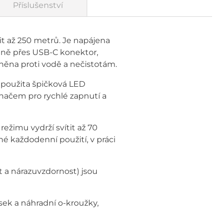
Příslušenství
it až 250 metrů. Je napájena
ilně přes USB-C konektor,
áněna proti vodě a nečistotám.
e použita špičková LED
ínačem pro rychlé zapnutí a
režimu vydrží svítit až 70
é každodenní použití, v práci
t a nárazuvzdornost) jsou
asek a náhradní o-kroužky,