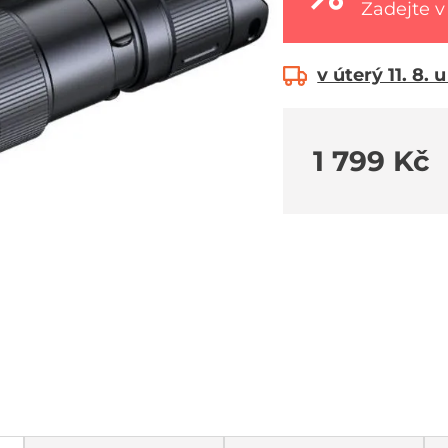
Zadejte v
v úterý 11. 8. 
1 799 Kč