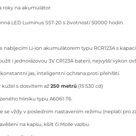
dva roky na akumulátor.
onná LED Luminus SST-20 s životností 50000 hodin.
 s nabíjecím Li-ion akumulátorem typu RCR123A s kapac
oužít i jednorázovou 3V CR123A baterii, nejvyšší výkon
onstantní jas, inteligentní ochrana proti přehřátí.
 kužel s dosvitem až
250 metrů
(15 530 cd)
zeného hliníku typu A6061-T6.
e se vždy v posledním nastavením režimu (neplatí pro z
ěšení na kapsu, kšilt či Molle vazbu.