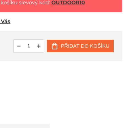
 košíku slevový kód:
OUTDOOR10
u Vás
PŘIDAT DO KOŠÍKU