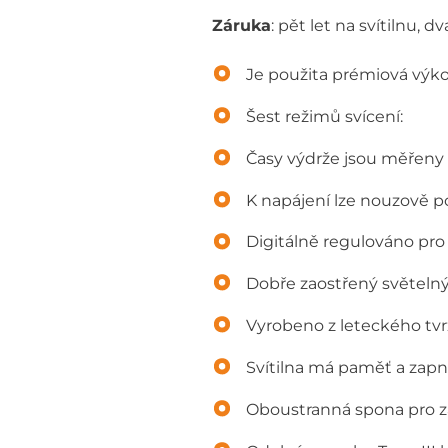
Záruka
: pět let na svítilnu, 
Je použita prémiová výk
Šest režimů svícení:
Časy výdrže jsou měřeny
K napájení lze nouzově p
Digitálně regulováno pro k
Dobře zaostřený světelný
Vyrobeno z leteckého tvr
Svítilna má paměť a zapn
Oboustranná spona pro zav