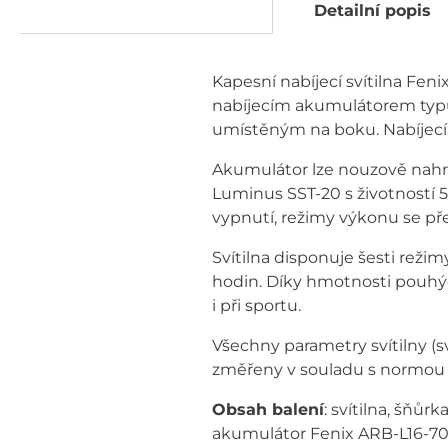
Detailní popis
Kapesní nabíjecí svítilna Fen
nabíjecím akumulátorem typu R
umístěným na boku. Nabíjecí z
Akumulátor lze nouzově nahrad
Luminus SST-20 s životností 
vypnutí, režimy výkonu se př
Svítilna disponuje šesti režim
hodin. Díky hmotnosti pouhých
i při sportu.
Všechny parametry svítilny (s
změřeny v souladu s normou
Obsah balení
: svítilna, šňů
akumulátor Fenix ARB-L16-70