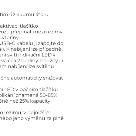
tím ji z akumulátoru
ktivaci tlačítko
vozu přepínat mezi režimy
vteřiny.
USB-C kabelu ji zapojte do
. K nabíjení lze případně
í svítí indikační LED v
vá cca 2 hodiny. Použitý Li-
m nabíjení lze svítilnu
začne automaticky snižovat
ční LED v bočním tlačítku
né blikání znamená 50-85%
méně než 25% kapacity
o režimu, v nejnižším
ie nebo jeho výměnu za plně