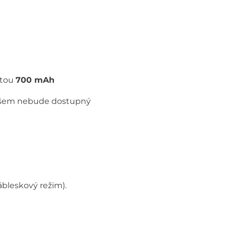
itou
700 mAh
 ovšem nebude dostupný
ábleskový režim).