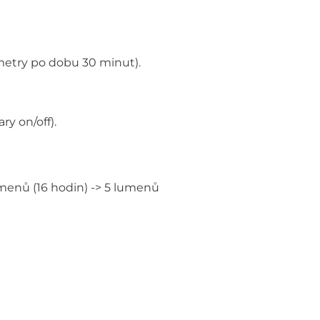
metry po dobu 30 minut).
y on/off).
umenů (16 hodin) -> 5 lumenů