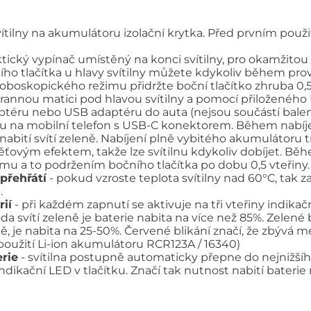
ítilny na akumulátoru izolační krytka. Před prvním použi
cký vypínač umístěný na konci svítilny, pro okamžitou a
o tlačítka u hlavy svítilny můžete kdykoliv během pro
oboskopického režimu přidržte boční tlačítko zhruba 0,5 
annou matici pod hlavou svítilny a pomocí přiloženého 
téru nebo USB adaptéru do auta (nejsou součástí balení)
ku na mobilní telefon s USB-C konektorem. Během nabíjen
abití svítí zeleně. Nabíjení plně vybitého akumulátoru tr
ovým efektem, takže lze svítilnu kdykoliv dobíjet. Běhe
žimu a to podržením bočního tlačítka po dobu 0,5 vteřiny.
 přehřátí
- pokud vzroste teplota svítilny nad 60°C, tak 
.
rií
- při každém zapnutí se aktivuje na tři vteřiny indika
ioda svítí zeleně je baterie nabita na více než 85%. Zele
ně, je nabita na 25-50%. Červené blikání značí, že zbývá 
 použití Li-ion akumulátoru RCR123A / 16340)
rie
- svítilna postupně automaticky přepne do nejnižšíh
ndikační LED v tlačítku. Značí tak nutnost nabití bater