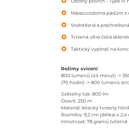
Odolný povrch - Type III 
Nárazuvzdorná pádům z v
Vodotěsná a prachotěsná
Tvrzená ultra čistá sklen
Taktický vypínač na konc
Režimy svícení
:
800 lumenů (44 minut) -> 350
(70 hodin) -> 800 lumenů st
Světelný tok: 800 lm
Dosvit: 250 m
Materiál: letecký tvrzený hlin
Rozměry: 9,2 cm (délka) x 2,
Hmotnost: 78 gramů (včetně