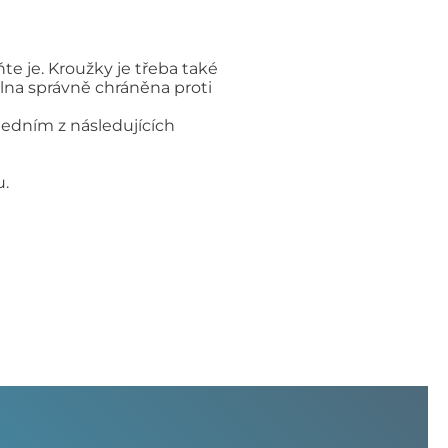
e je. Kroužky je třeba také
lna správně chráněna proti
 jedním z následujících
u.