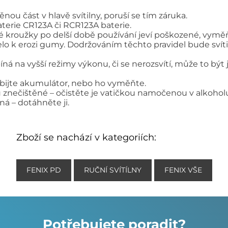
ou část v hlavě svítilny, poruší se tím záruka.
aterie CR123A či RCR123A baterie.
roužky po delší době používání jeví poškozené, vyměňt
o k erozi gumy. Dodržováním těchto pravidel bude svíti
íná na vyšší režimy výkonu, či se nerozsvítí, může to být
nabijte akumulátor, nebo ho vyměňte.
ou znečištěné – očistěte je vatičkou namočenou v alkohol
ná – dotáhněte ji.
Zboží se nachází v kategoriích:
FENIX PD
RUČNÍ SVÍTÍLNY
FENIX VŠE
Potřebujete poradit?