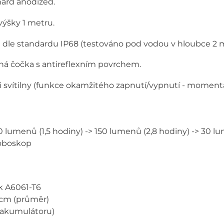
hard anodized.
ýšky 1 metru.
 dle standardu IP68 (testováno pod vodou v hloubce 2 
ěná čočka s antireflexním povrchem.
i svítilny (funkce okamžitého zapnutí/vypnutí - momentar
 lumenů (1,5 hodiny) -> 150 lumenů (2,8 hodiny) -> 30 l
roboskop
ík A6061-T6
4 cm (průměr)
 akumulátoru)