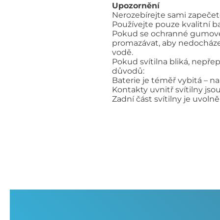
Upozornění
Nerozebírejte sami zapečetěn
Používejte pouze kvalitní b
Pokud se ochranné gumové k
promazávat, aby nedocházel
vodě.
Pokud svítilna bliká, nepřep
důvodů:
Baterie je téměř vybitá – 
Kontakty uvnitř svítilny js
Zadní část svítilny je uvolně