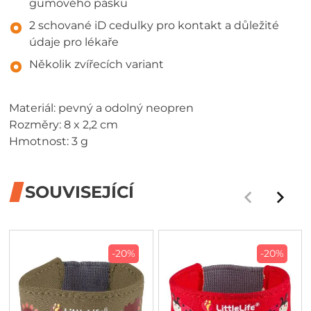
gumového pásku
2 schované iD cedulky pro kontakt a důležité
údaje pro lékaře
Několik zvířecích variant
Materiál: pevný a odolný neopren
Rozměry: 8 x 2,2 cm
Hmotnost: 3 g
SOUVISEJÍCÍ
-20%
-20%