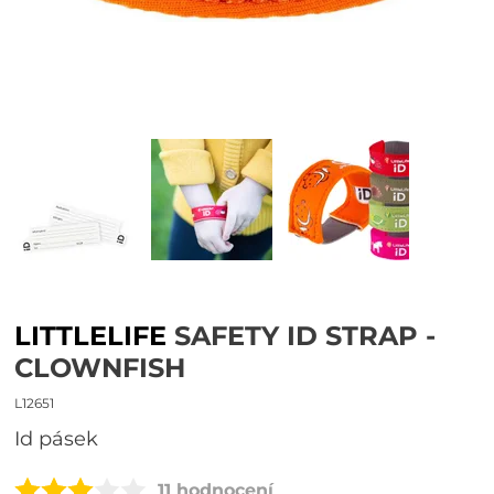
LITTLELIFE
SAFETY ID STRAP -
CLOWNFISH
L12651
id pásek
11 hodnocení