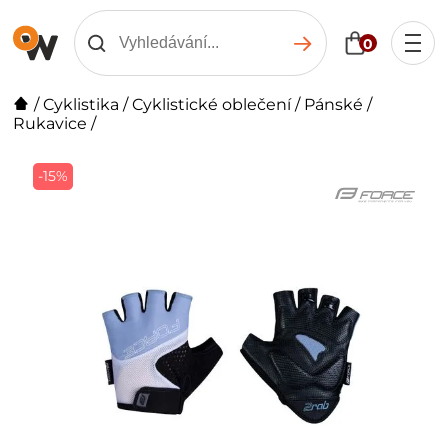
0
/
Cyklistika
/
Cyklistické oblečení
/
Pánské
/
Rukavice
/
-15%