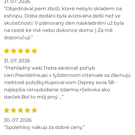
31. 07. 2026
“Objednával jsem zboží, které nebylo skladem na
eshopu. Doba dodání byla avizována delší než ve
skutečnosti. V plánovaný den naskladnění už byla
na cestě ke mě nebo dokonce doma :) Za mě
doporučuji.”
31. 07. 2026
“Prehľadný web.Treba sledovať pohyb
cien.Pravidelne,asi v tyždennom intervale sa zľavnujú
niektoré položky.Kupoval som Osprey exos 58 -
najlepšia cena,dodanie zdarma,+čelovka ako
darček.Bol to môj prvý ...”
30. 07. 2026
“Spolehlivý nákup za dobré ceny.”