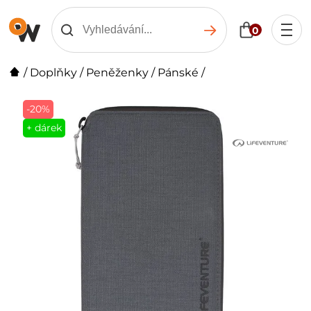
0
/
Doplňky
/
Peněženky
/
Pánské
/
-20%
+ dárek