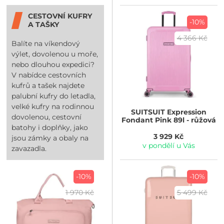
CESTOVNÍ KUFRY
-10%
A TAŠKY
4 366 Kč
Balíte na víkendový
výlet, dovolenou u moře,
nebo dlouhou expedici?
V nabídce cestovních
kufrů a tašek najdete
palubní kufry do letadla,
velké kufry na rodinnou
SUITSUIT
Expression
dovolenou, cestovní
Fondant Pink 89l - růžová
batohy i doplňky, jako
3 929 Kč
jsou zámky a obaly na
v pondělí u Vás
zavazadla.
-10%
-10%
1 970 Kč
5 499 Kč