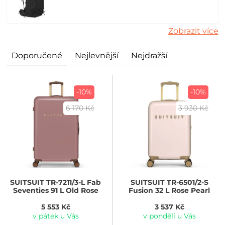
Zobrazit více
Doporučené
Nejlevnější
Nejdražší
-10%
-10%
6 170 Kč
3 930 Kč
SUITSUIT
TR-7211/3-L Fab
SUITSUIT
TR-6501/2-S
Seventies 91 L Old Rose
Fusion 32 L Rose Pearl
5 553 Kč
3 537 Kč
v pátek u Vás
v pondělí u Vás