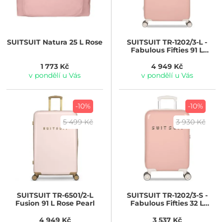
SUITSUIT
Natura 25 L Rose
SUITSUIT
TR-1202/3-L -
Fabulous Fifties 91 L
Papaya Peach
1 773 Kč
4 949 Kč
v pondělí u Vás
v pondělí u Vás
-10%
-10%
5 499 Kč
3 930 Kč
SUITSUIT
TR-6501/2-L
SUITSUIT
TR-1202/3-S -
Fusion 91 L Rose Pearl
Fabulous Fifties 32 L
Papaya Peach
4 949 Kč
3 537 Kč