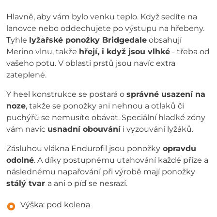
Hlavně, aby vám bylo venku teplo. Když sedíte na
lanovce nebo oddechujete po výstupu na hřebeny.
Tyhle
lyžařské ponožky Bridgedale
obsahují
Merino vlnu, takže
hřejí, i když jsou vlhké
- třeba od
vašeho potu. V oblasti prstů jsou navíc extra
zateplené.
Y heel konstrukce se postará o
správné usazení na
noze
, takže se ponožky ani nehnou a otlaků či
puchýřů se nemusíte obávat. Speciální hladké zóny
vám navíc
usnadní obouvání
i vyzouvání lyžáků.
Zásluhou vlákna Endurofil jsou ponožky
opravdu
odolné
. A díky postupnému utahování každé příze a
následnému napařování při výrobě mají ponožky
stálý tvar
a ani o píď se nesrazí.
Výška: pod kolena