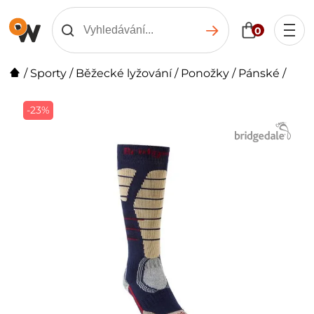
0
/
Sporty
/
Běžecké lyžování
/
Ponožky
/
Pánské
/
-23%