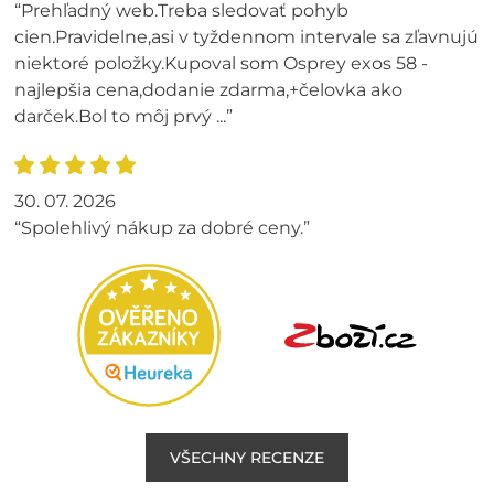
“Prehľadný web.Treba sledovať pohyb
cien.Pravidelne,asi v tyždennom intervale sa zľavnujú
niektoré položky.Kupoval som Osprey exos 58 -
najlepšia cena,dodanie zdarma,+čelovka ako
darček.Bol to môj prvý ...”
30. 07. 2026
“Spolehlivý nákup za dobré ceny.”
VŠECHNY RECENZE