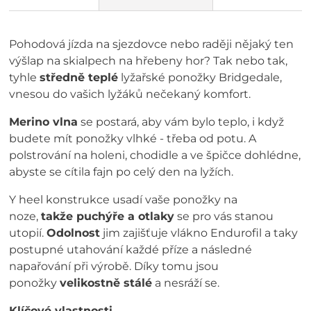
Pohodová jízda na sjezdovce nebo raději nějaký ten
výšlap na skialpech na hřebeny hor? Tak nebo tak,
tyhle
středně teplé
lyžařské ponožky Bridgedale,
vnesou do vašich lyžáků nečekaný komfort.
Merino vlna
se postará, aby vám bylo teplo, i když
budete mít ponožky vlhké - třeba od potu. A
polstrování na holeni, chodidle a ve špičce dohlédne,
abyste se cítila fajn po celý den na lyžích.
Y heel konstrukce usadí vaše ponožky na
noze,
takže puchýře a otlaky
se pro vás stanou
utopií.
Odolnost
jim zajišťuje vlákno Endurofil a taky
postupné utahování každé příze a následné
napařování při výrobě. Díky tomu jsou
ponožky
velikostně stálé
a nesráží se.
Klíčové vlastnosti