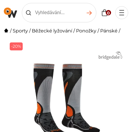
0
/
Sporty
/
Běžecké lyžování
/
Ponožky
/
Pánské
/
-20%