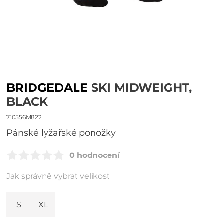
BRIDGEDALE
SKI MIDWEIGHT,
BLACK
710556M822
Pánské lyžařské ponožky
0 hodnocení
Jak správně vybrat velikost
S
XL