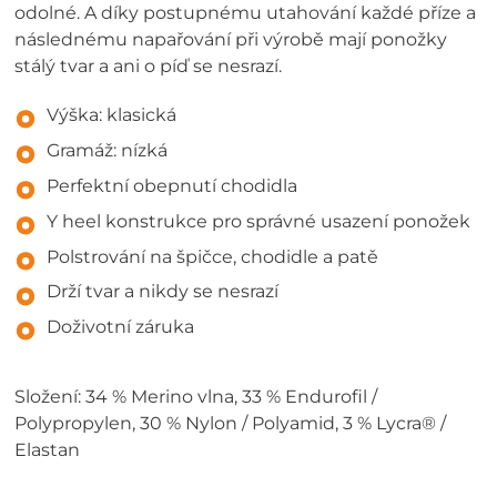
odolné. A díky postupnému utahování každé příze a
následnému napařování při výrobě mají ponožky
stálý tvar a ani o píď se nesrazí.
Výška: klasická
Gramáž: nízká
Perfektní obepnutí chodidla
Y heel konstrukce pro správné usazení ponožek
Polstrování na špičce, chodidle a patě
Drží tvar a nikdy se nesrazí
Doživotní záruka
Složení: 34 % Merino vlna, 33 % Endurofil /
Polypropylen, 30 % Nylon / Polyamid, 3 % Lycra® /
Elastan