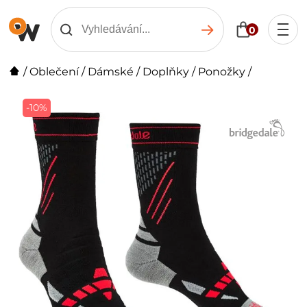
0
/
Oblečení
/
Dámské
/
Doplňky
/
Ponožky
/
-10%