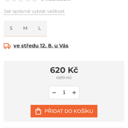
Jak správně vybrat velikost
S
M
L
ve středu 12. 8. u Vás
620 Kč
689 Kč
PŘIDAT DO KOŠÍKU