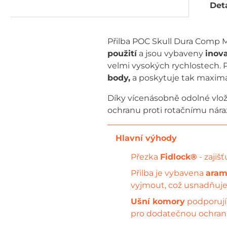
Deta
Přilba POC Skull Dura Comp M
použití
a jsou vybaveny
inov
velmi vysokých rychlostech. P
body,
a poskytuje tak maximá
Díky vícenásobně odolné vlož
ochranu proti rotačnímu nár
Přezka
Fidlock®
- zajiš
Přilba je vybavena
aram
vyjmout, což usnadňuje
Ušní komory
podporují 
pro dodatečnou ochran