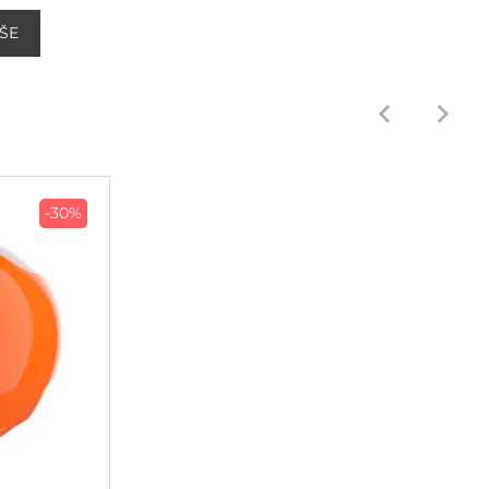
ŠE
-30%