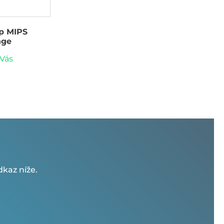
p MIPS
nge
 Vás
kaz níže.