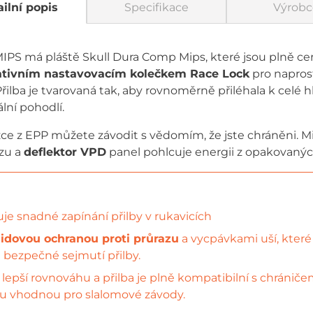
ilní popis
Specifikace
Výrobc
IPS má pláště Skull Dura Comp Mips, které jsou plně ce
ativním nastavovacím kolečkem Race Lock
pro napros
řilba je tvarovaná tak, aby rovnoměrně přiléhala k celé 
lní pohodlí.
ce z EPP můžete závodit s vědomím, že jste chráněni. 
azu a
deflektor VPD
panel pohlcuje energii z opakovanýc
ťuje snadné zapínání přilby v rukavicích
idovou ochranou proti průrazu
a vycpávkami uší, kter
 bezpečné sejmutí přilby.
lepší rovnováhu a přilba je plně kompatibilní s chránič
u vhodnou pro slalomové závody.