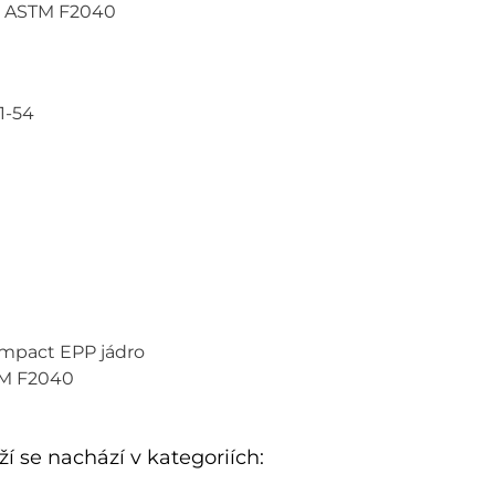
A, ASTM F2040
51-54
Impact EPP jádro
STM F2040
í se nachází v kategoriích: