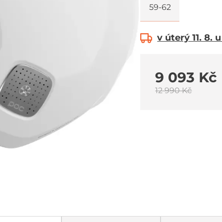
59-62
v úterý 11. 8. 
9 093 Kč
12 990 Kč