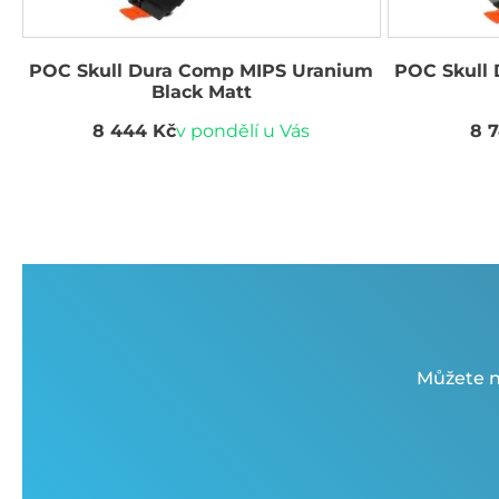
POC Skull Dura Comp MIPS Uranium
POC Skull
Black Matt
8 444 Kč
v pondělí u Vás
8 
Můžete n