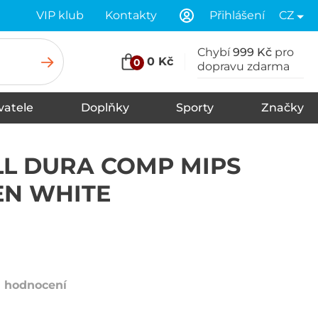
VIP klub
Kontakty
Přihlášení
CZ
Chybí
999 Kč
pro
0 Kč
0
dopravu zdarma
vatele
Doplňky
Sporty
Značky
Tkaničky
Spodní prádlo
Šály
Zimní čepice
Čelenky
Vložky do bot
Ponožky
Rukavice
Kšiltovky
Klobouky
Pásky
Kukly
Plavky
Nákrčníky, šátky
Údržba a čištění
L DURA COMP MIPS
N WHITE
1 hodnocení