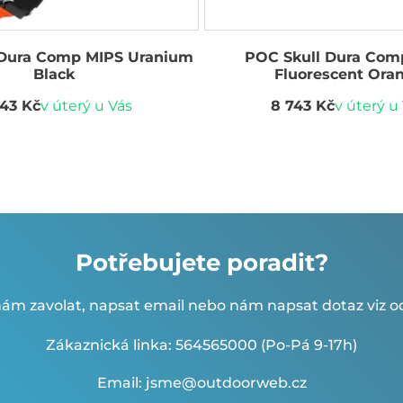
 Dura Comp MIPS Uranium
POC Skull Dura Com
Black
Fluorescent Ora
743 Kč
v úterý u Vás
8 743 Kč
v úterý u
Potřebujete poradit?
ám zavolat, napsat email nebo nám napsat dotaz viz od
Zákaznická linka: 564565000 (Po-Pá 9-17h)
Email: jsme@outdoorweb.cz