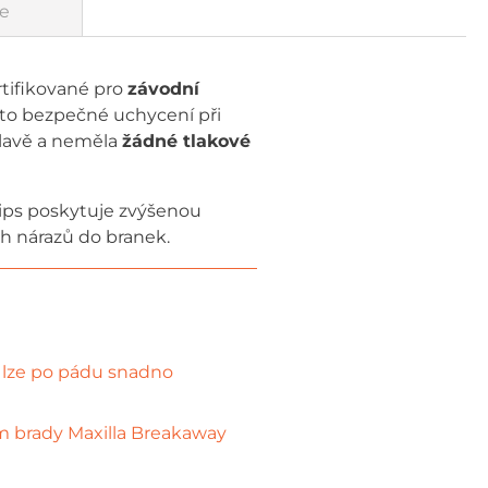
e
rtifikované pro
závodní
to bezpečné uchycení při
hlavě a neměla
žádné tlakové
Mips poskytuje zvýšenou
h nárazů do branek.
é lze po pádu snadno
em brady Maxilla Breakaway