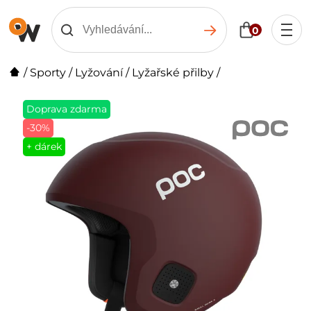
0
/
Sporty
/
Lyžování
/
Lyžařské přilby
/
Doprava zdarma
-30%
+ dárek