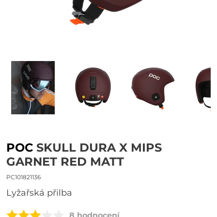
POC
SKULL DURA X MIPS
GARNET RED MATT
PC101821136
lyžařská přilba
8 hodnocení