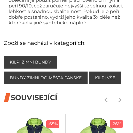
oblečení je použit poměr prachového chmýří a
peří 90/10, což zaručuje nejvyšší tepelnou izolaci,
lehkost a snadnou sbalitelnost. Pokud je o peří
dobře postaráno, vydrží jeho kvalita 3x déle než
kterékoliv jiné syntetické náplně.
Zboží se nachází v kategoriích:
KILPI ZIMNÍ BUNDY
BUNDY ZIMNÍ DO MĚSTA PÁNSKÉ
KILPI VŠE
SOUVISEJÍCÍ
-65%
-26%