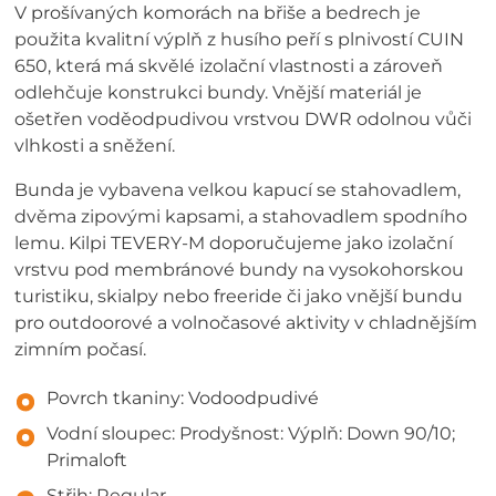
V prošívaných komorách na břiše a bedrech je
použita kvalitní výplň z husího peří s plnivostí CUIN
650, která má skvělé izolační vlastnosti a zároveň
odlehčuje konstrukci bundy. Vnější materiál je
ošetřen voděodpudivou vrstvou DWR odolnou vůči
vlhkosti a sněžení.
Bunda je vybavena velkou kapucí se stahovadlem,
dvěma zipovými kapsami, a stahovadlem spodního
lemu. Kilpi TEVERY-M doporučujeme jako izolační
vrstvu pod membránové bundy na vysokohorskou
turistiku, skialpy nebo freeride či jako vnější bundu
pro outdoorové a volnočasové aktivity v chladnějším
zimním počasí.
Povrch tkaniny: Vodoodpudivé
Vodní sloupec: Prodyšnost: Výplň: Down 90/10;
Primaloft
Střih: Regular