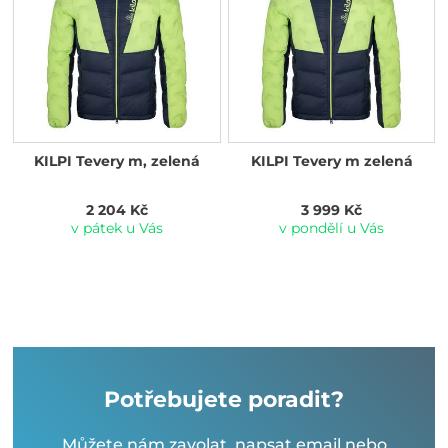
KILPI Tevery m, zelená
KILPI Tevery m zelená
2 204 Kč
3 999 Kč
v pátek u Vás
v pondělí u Vás
Potřebujete poradit?
Můžete nám zavolat, napsat email nebo