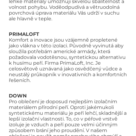
lehké materiály umožňují skvělou sbalitelnost a
volnost pohybu. Voděodpudivá a větruodolná
povrchová úprava materiálu Vás udrží v suchu
ale hlavně v teple.
PRIMALOFT
Komfort a inovace jsou vzájemně propletené
jako vlákna v této izolaci. Původně vyvinutá aby
sloužila potřebám americké armády, která
požadovala vodotěsnou, syntetickou alternativu
k husímu peří. Firma PrimaLoft, Inc. Je
celosvětově uznávaná jako osvědčený vůdce a
neustálý průkopník v inovativních a komfortních
řešeních.
DOWN
Pro oblečení je doposud nejlepším izolačním
materiálem přírodní peří. Oproti jakémukoli
syntetickému materiálu je peří lehčí, skladnější a
lepší izolační vlastnosti. To, co v péřové vrstvě
izoluje je vzduch a peří pouze velmi účinným
způsobem brání jeho proudění. V našem