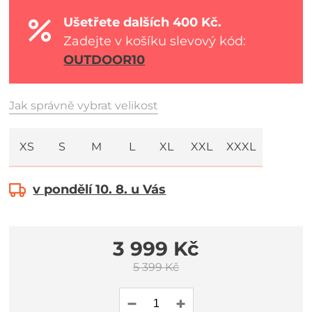
Ušetřete dalších 400 Kč.
Zadejte v košíku slevový kód:
OUTDOOR10
Jak správně vybrat velikost
XS
S
M
L
XL
XXL
XXXL
v pondělí 10. 8. u Vás
3 999 Kč
5 399 Kč