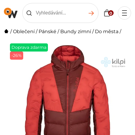
0
/
Oblečení
/
Pánské
/
Bundy zimní
/
Do města
/
Doprava zdarma
-26%