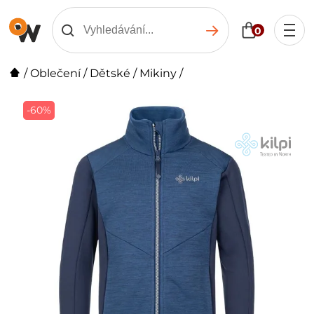
0
/
Oblečení
/
Dětské
/
Mikiny
/
-60%