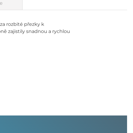
e
za rozbité přezky k
ě zajistily snadnou a rychlou