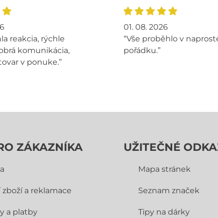
26
01. 08. 2026
la reakcia, rýchle
“Vše proběhlo v napros
obrá komunikácia,
pořádku.”
tovar v ponuke.”
RO ZÁKAZNÍKA
UŽITEČNÉ ODKA
a
Mapa stránek
í zboží a reklamace
Seznam značek
y a platby
Tipy na dárky