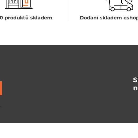
0 produktů skladem
Dodaní skladem eshop
S
n
ů