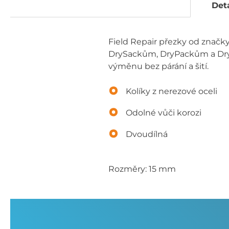
Deta
Field Repair přezky od značk
DrySackům, DryPackům a DryBa
výměnu bez párání a šití.
Kolíky z nerezové oceli
Odolné vůči korozi
Dvoudílná
Rozměry: 15 mm