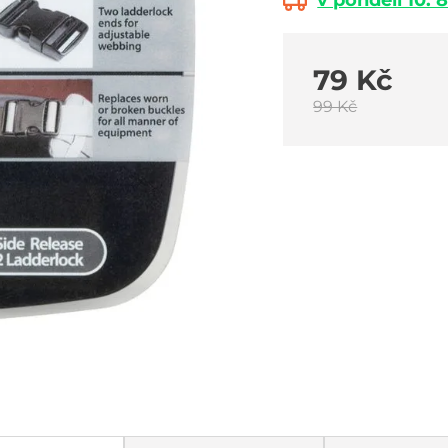
v pondělí 10. 8
79 Kč
99 Kč