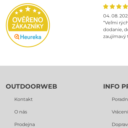
04. 08. 20
“Veľmi rých
dodanie, d
zaujímavý 
OUTDOORWEB
INFO P
Kontakt
Poradn
O nás
Vrácen
Prodejna
Doprav