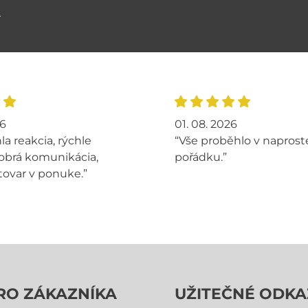
ů
26
01. 08. 2026
la reakcia, rýchle
“Vše proběhlo v napros
obrá komunikácia,
pořádku.”
tovar v ponuke.”
RO ZÁKAZNÍKA
UŽITEČNÉ ODKA