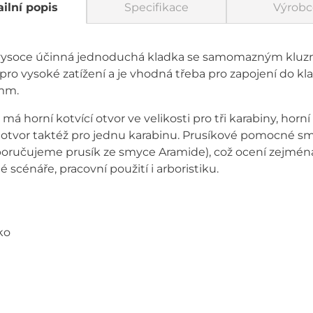
ilní popis
Specifikace
Výrobc
 vysoce účinná jednoduchá kladka se samomazným kluz
pro vysoké zatížení a je vhodná třeba pro zapojení do k
6mm.
á horní kotvící otvor ve velikosti pro tři karabiny, horn
í otvor taktéž pro jednu karabinu. Prusíkové pomocné 
poručujeme prusík ze smyce Aramide), což ocení zejmén
scénáře, pracovní použití i arboristiku.
ko