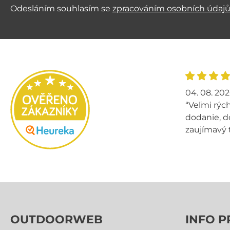
Odesláním souhlasím se
zpracováním osobních údaj
04. 08. 20
“Veľmi rých
dodanie, d
zaujímavý 
OUTDOORWEB
INFO P