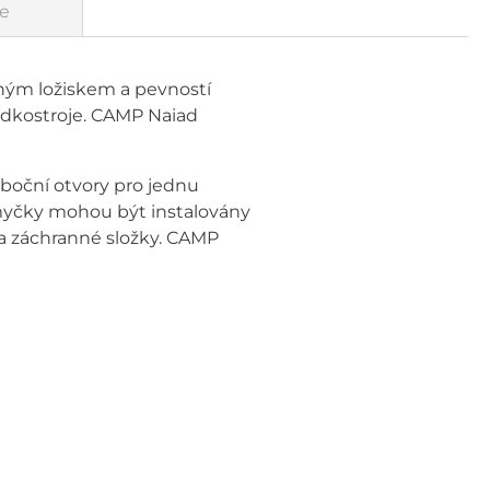
e
ným ložiskem a pevností
ladkostroje. CAMP Naiad
í boční otvory pro jednu
smyčky mohou být instalovány
a záchranné složky. CAMP