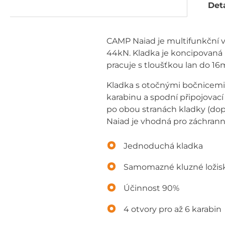
Deta
CAMP Naiad je multifunkční
44kN. Kladka je koncipovaná 
pracuje s tloušťkou lan do 1
Kladka s otočnými bočnicemi m
karabinu a spodní připojovac
po obou stranách kladky (do
Naiad je vhodná pro záchranné 
Jednoduchá kladka
Samomazné kluzné ložis
Účinnost 90%
4 otvory pro až 6 karabin