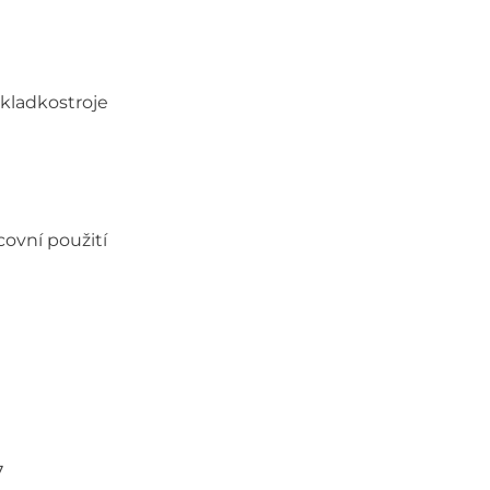
kladkostroje
covní použití
7