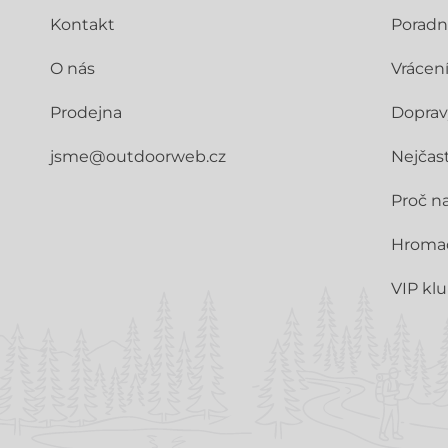
Kontakt
Poradn
O nás
Vrácen
Prodejna
Doprav
jsme@outdoorweb.cz
Nejčast
Proč n
Hroma
VIP kl