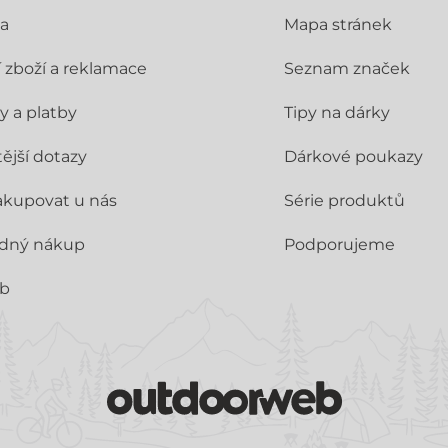
a
Mapa stránek
í zboží a reklamace
Seznam značek
y a platby
Tipy na dárky
ější dotazy
Dárkové poukazy
akupovat u nás
Série produktů
dný nákup
Podporujeme
ub