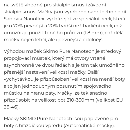
na světě vhodné pro skialpinismus i závodní
skialpinismus. Mačky jsou vyrobené nanotechnologií
Sandvik Nanoflex, vycházející ze speciální oceli, která
je o 70% pevnější a 20% tvrdší než tradiční oceli, což
umožňuje použít tenčího průřezu (1,8 mm), což dělá
mačky nejen lehčí, ale i pevnější a odolnější.
Výhodou maček Skimo Pure Nanotech je středový
propojovací můstek, který má otvory vrtané
asynchronně ve dvou řadách a je tím tak umožněno
přesnější nastavení velikosti mačky. Další
vychytávkou je přizpůsobení velikosti na menší boty
a to jen jednoduchým posunutím spojovacího
můstku na hranu paty. Mačky lze tak snadno
přizpůsobit na velikost bot 210-330mm (velikost EU
36-46).
Mačky SKIMO Pure Nanotech jsou připravené pro
boty s hrazdičkou vpředu (Automatické mačky),