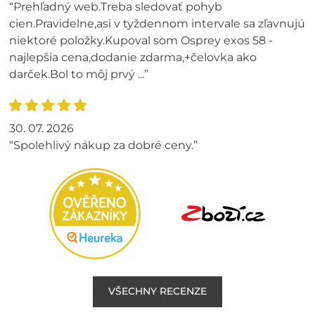
“Prehľadný web.Treba sledovať pohyb
cien.Pravidelne,asi v tyždennom intervale sa zľavnujú
niektoré položky.Kupoval som Osprey exos 58 -
najlepšia cena,dodanie zdarma,+čelovka ako
darček.Bol to môj prvý ...”
30. 07. 2026
“Spolehlivý nákup za dobré ceny.”
VŠECHNY RECENZE