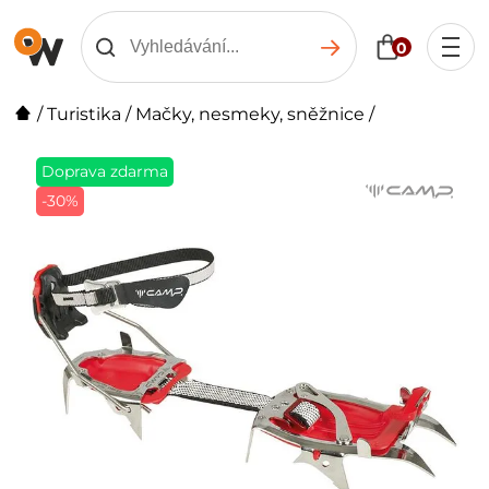
0
/
Turistika
/
Mačky, nesmeky, sněžnice
/
Doprava zdarma
-30%