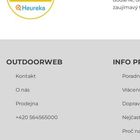
zaujímavý 
OUTDOORWEB
INFO P
Kontakt
Poradn
O nás
Vrácen
Prodejna
Doprav
+420 564565000
Nejčast
Proč n