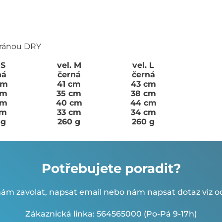
bránou DRY
 S
vel. M
vel. L
ná
černá
černá
cm
41 cm
43 cm
cm
35 cm
38 cm
cm
40 cm
44 cm
cm
33 cm
34 cm
 g
260 g
260 g
Potřebujete poradit?
ám zavolat, napsat email nebo nám napsat dotaz viz od
Zákaznická linka: 564565000 (Po-Pá 9-17h)