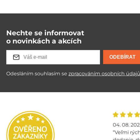
Nechte se informovat
o novinkách a akcích
ODEBÍRAT
Odesláním souhlasím se
zpracováním osobních údaj
04. 08. 20
“Veľmi rých
dodanie, d