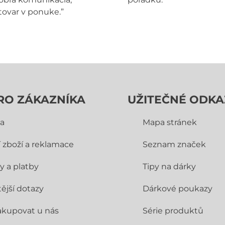
tovar v ponuke.”
RO ZÁKAZNÍKA
UŽITEČNÉ ODKA
a
Mapa stránek
í zboží a reklamace
Seznam značek
y a platby
Tipy na dárky
ější dotazy
Dárkové poukazy
akupovat u nás
Série produktů