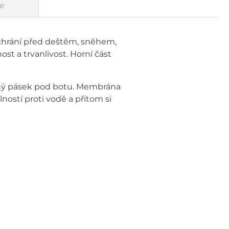
e
chrání před deštěm, sněhem,
st a trvanlivost. Horní část
evný pásek pod botu. Membrána
ostí proti vodě a přitom si