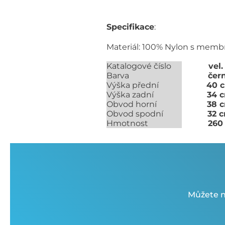
Specifikace
:
Materiál: 100% Nylon s mem
Katalogové číslo
vel.
Barva
čer
Výška přední
40 
Výška zadní
34 
Obvod horní
38 
Obvod spodní
32 
Hmotnost
260
Můžete n