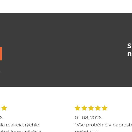
S
n
ů
26
01. 08. 2026
la reakcia, rýchle
“Vše proběhlo v napros
obrá komunikácia,
pořádku.”