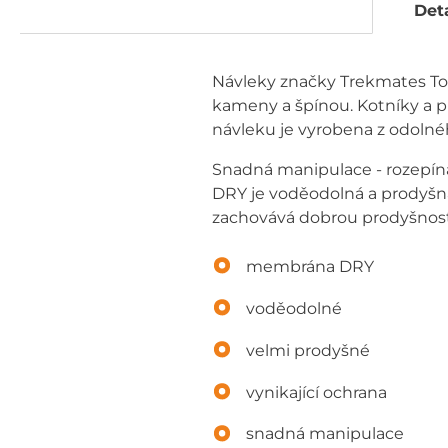
Deta
Návleky značky Trekmates To
kameny a špínou. Kotníky a pře
návleku je vyrobena z odolné
Snadná manipulace - rozepíná
DRY je voděodolná a prodyšná
zachovává dobrou prodyšnos
membrána DRY
voděodolné
velmi prodyšné
vynikající ochrana
snadná manipulace