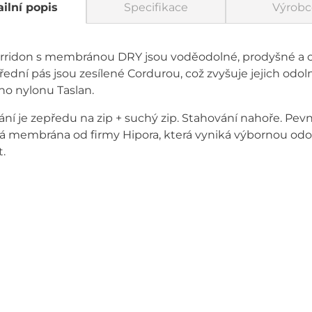
ilní popis
Specifikace
Výrobc
rridon s membránou DRY jsou voděodolné, prodyšné a 
dní pás jsou zesílené Cordurou, což zvyšuje jejich odolno
ho nylonu Taslan.
ní je zepředu na zip + suchý zip. Stahování nahoře. P
 membrána od firmy Hipora, která vyniká výbornou odoln
t.