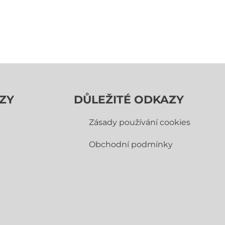
ZY
DŮLEŽITÉ ODKAZY
Zásady používání cookies
Obchodní­ podmínky