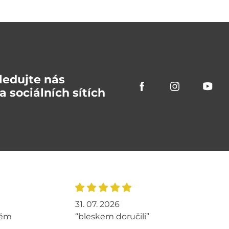
ledujte nás
a sociálních sítích
31. 07. 2026
tém
“bleskem doručili”