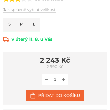
Jak správně vybrat velikost
S
M
L
v úterý 11. 8. u Vás
2 243 Kč
2 990 Kč
PŘIDAT DO KOŠÍKU