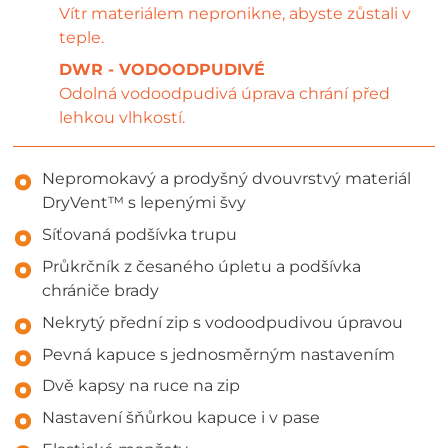
Vítr materiálem nepronikne, abyste zůstali v
teple.
DWR - VODOODPUDIVÉ
Odolná vodoodpudivá úprava chrání před
lehkou vlhkostí.
Nepromokavý a prodyšný dvouvrstvý materiál
DryVent™ s lepenými švy
Síťovaná podšívka trupu
Průkrčník z česaného úpletu a podšívka
chrániče brady
Nekrytý přední zip s vodoodpudivou úpravou
Pevná kapuce s jednosměrným nastavením
Dvě kapsy na ruce na zip
Nastavení šňůrkou kapuce i v pase