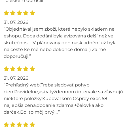
“bleskem doručili”
31. 07. 2026
“Objednával jsem zboží, které nebylo skladem na
eshopu. Doba dodání byla avizována delší než ve
skutečnosti. V plánovaný den naskladnění už byla
na cestě ke mě nebo dokonce doma :) Za mě
doporučuji.”
31. 07. 2026
“Prehľadný web.Treba sledovať pohyb
cien.Pravidelne,asi v tyždennom intervale sa zľavnujú
niektoré položky.Kupoval som Osprey exos 58 -
najlepšia cena,dodanie zdarma,+čelovka ako
darček.Bol to môj prvý ...”