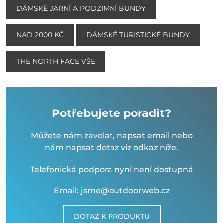
DÁMSKÉ JARNÍ A PODZIMNÍ BUNDY
NAD 2000 KČ
DÁMSKÉ TURISTICKÉ BUNDY
THE NORTH FACE VŠE
Potřebujete poradit?
Můžete nám zavolat, napsat email nebo
nám napsat dotaz viz odkaz níže.
Telefonická podpora nyní není dostupná
Email: jsme@outdoorweb.cz
DOTAZ K PRODUKTU