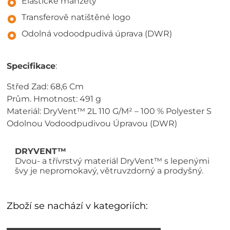
Elastické manžety
Transferově natištěné logo
Odolná vodoodpudivá úprava (DWR)
Specifikace
:
Střed Zad: 68,6 Cm
Prům. Hmotnost: 491 g
Materiál: DryVent™ 2L 110 G/M² – 100 % Polyester S
Odolnou Vodoodpudivou Úpravou (DWR)
DRYVENT™
Dvou- a třívrstvý materiál DryVent™ s lepenými
švy je nepromokavý, větruvzdorný a prodyšný.
Zboží se nachází v kategoriích: