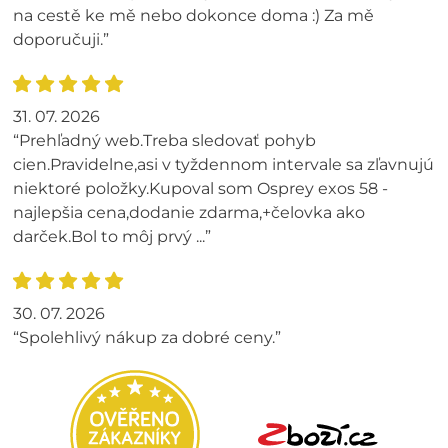
na cestě ke mě nebo dokonce doma :) Za mě
doporučuji.”
31. 07. 2026
“Prehľadný web.Treba sledovať pohyb
cien.Pravidelne,asi v tyždennom intervale sa zľavnujú
niektoré položky.Kupoval som Osprey exos 58 -
najlepšia cena,dodanie zdarma,+čelovka ako
darček.Bol to môj prvý ...”
30. 07. 2026
“Spolehlivý nákup za dobré ceny.”