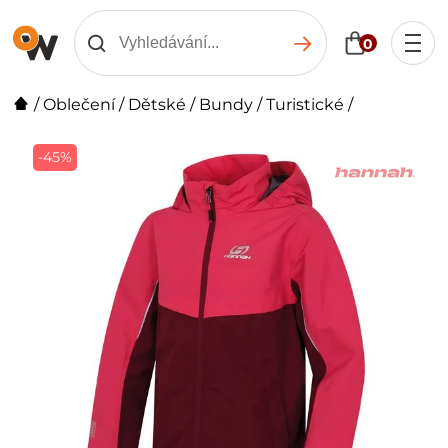
0
/
Oblečení
/
Dětské
/
Bundy
/
Turistické
/
-45%