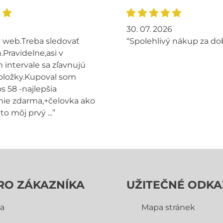
30. 07. 2026
 web.Treba sledovať
“Spolehlivý nákup za do
.Pravidelne,asi v
intervale sa zľavnujú
oložky.Kupoval som
s 58 -najlepšia
ie zdarma,+čelovka ako
to môj prvý ...”
RO ZÁKAZNÍKA
UŽITEČNÉ ODKA
a
Mapa stránek