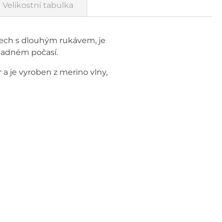
Velikostní tabulka
 Tech s dlouhým rukávem, je
chladném počasí.
a je vyroben z merino vlny,