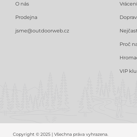
O nás
Vrácen
Prodejna
Doprav
jsme@outdoorweb.cz
Nejčast
Proč n
Hroma
VIP kl
Copyright © 2025 | Všechna práva vyhrazena.