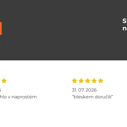
S
n
ů
6
31. 07. 2026
hlo v naprostém
“bleskem doručili”