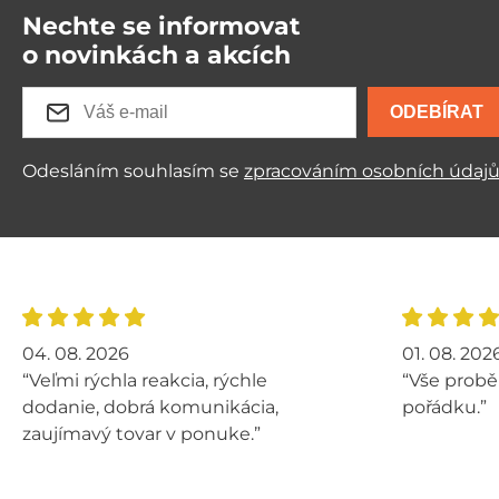
Nechte se informovat
o novinkách a akcích
ODEBÍRAT
Odesláním souhlasím se
zpracováním osobních údaj
04. 08. 2026
01. 08. 202
“Veľmi rýchla reakcia, rýchle
“Vše probě
dodanie, dobrá komunikácia,
pořádku.”
zaujímavý tovar v ponuke.”