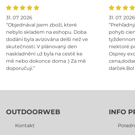
31. 07. 2026
31. 07. 2026
“Objednával jsem zboží, které
“Prehľadný
nebylo skladem na eshopu. Doba
pohyb cien
dodání byla avizována delší než ve
tyždennom 
skutečnosti. V plánovaný den
niektoré p
naskladnění už byla na cestě ke
Osprey exo
mě nebo dokonce doma :) Za mě
cena,dodan
doporučuji.”
darček.Bol 
OUTDOORWEB
INFO P
Kontakt
Poradn