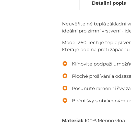
Detailní popis
Neuvěřitelně teplá základní v
ideální pro zimní vrstvení - id
Model 260 Tech je teplejší ve
která je odolná proti zápachu 
Klínovité podpaží umožň
Ploché prošívání a odsaze
Posunuté ramenní švy zab
Boční švy s obráceným 
Materiál:
100% Merino vlna