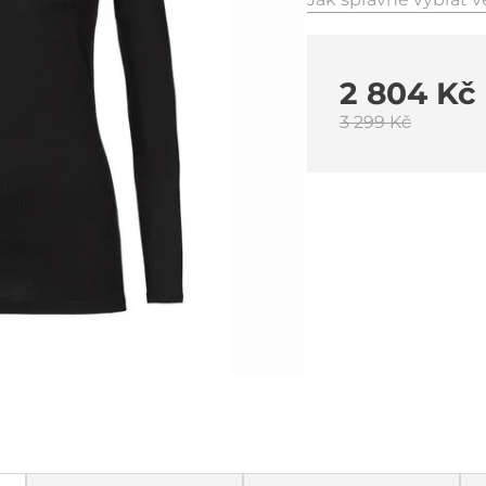
2 804 Kč
3 299 Kč