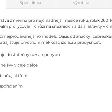
Specifikace
Výrobce
rstva z merina pro nejchladnější měsíce roku, rolák 260
eální pro lyžování, chůzi na sněžnicích a další aktivity v 
rzí nejprodávanějšího modelu Oasis od značky Icebreaker 
a zajišťuje prvotřídní měkkost, izolaci a prodyšnost.
uje dostatečný rozsah pohybu
né švy v celé délce
raňující tření
uspořádáním