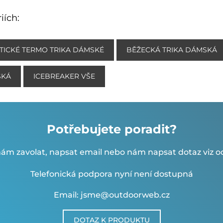
iích:
STICKÉ TERMO TRIKA DÁMSKÉ
BĚŽECKÁ TRIKA DÁMSKÁ
SKÁ
ICEBREAKER VŠE
Potřebujete poradit?
ám zavolat, napsat email nebo nám napsat dotaz viz od
Telefonická podpora nyní není dostupná
Email: jsme@outdoorweb.cz
DOTAZ K PRODUKTU