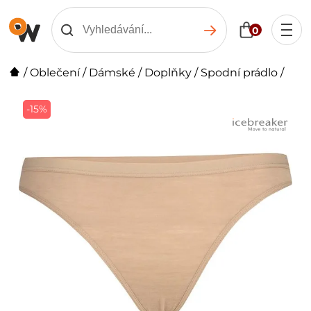
0
/
Oblečení
/
Dámské
/
Doplňky
/
Spodní prádlo
/
-15%