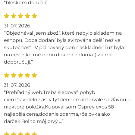
“bleskem doručili”
31. 07. 2026
“Objednával jsem zboží, které nebylo skladem na
eshopu. Doba dodání byla avizována delší než ve
skutečnosti. V plánovaný den naskladnění už byla
na cestě ke mě nebo dokonce doma :) Za mě
doporučuji.”
31. 07. 2026
“Prehľadný web.Treba sledovať pohyb
cien.Pravidelne,asi v tyždennom intervale sa zľavnujú
niektoré položky.Kupoval som Osprey exos 58 -
najlepšia cena,dodanie zdarma,+čelovka ako
darček.Bol to môj prvý ...”