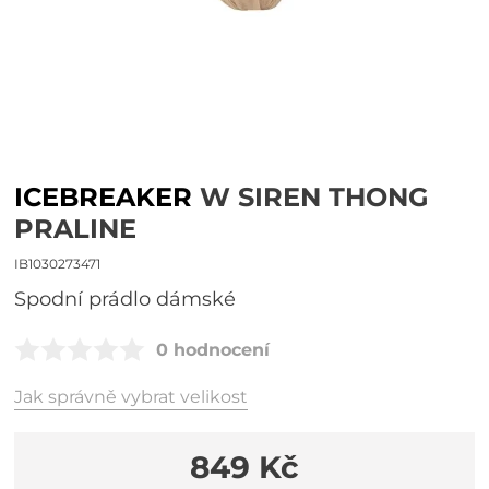
ICEBREAKER
W SIREN THONG
PRALINE
IB1030273471
spodní prádlo dámské
0 hodnocení
Jak správně vybrat velikost
849 Kč