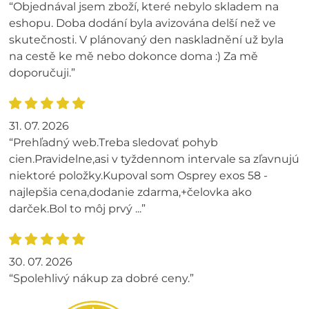
“Objednával jsem zboží, které nebylo skladem na
eshopu. Doba dodání byla avizována delší než ve
skutečnosti. V plánovaný den naskladnění už byla
na cestě ke mě nebo dokonce doma :) Za mě
doporučuji.”
31. 07. 2026
“Prehľadný web.Treba sledovať pohyb
cien.Pravidelne,asi v tyždennom intervale sa zľavnujú
niektoré položky.Kupoval som Osprey exos 58 -
najlepšia cena,dodanie zdarma,+čelovka ako
darček.Bol to môj prvý ...”
30. 07. 2026
“Spolehlivý nákup za dobré ceny.”