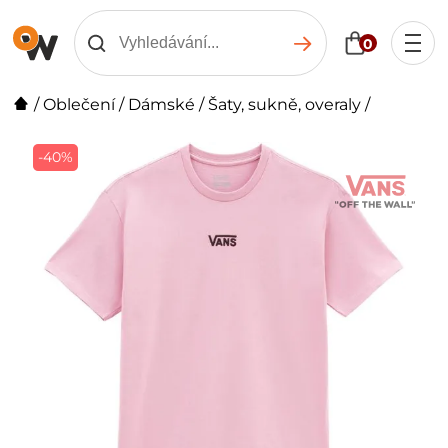
0
/
Oblečení
/
Dámské
/
Šaty, sukně, overaly
/
-40%