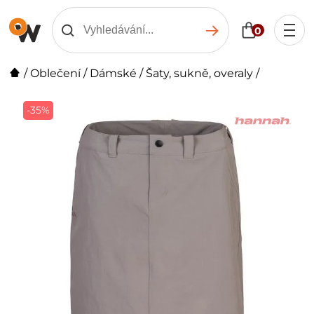
0
/
Oblečení
/
Dámské
/
Šaty, sukně, overaly
/
-35%