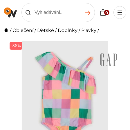
0
/
Oblečení
/
Dětské
/
Doplňky
/
Plavky
/
-36%