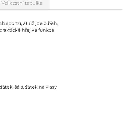
Velikostní tabulka
h sportů, ať už jde o běh,
praktické hřejivé funkce
átek, šála, šátek na vlasy