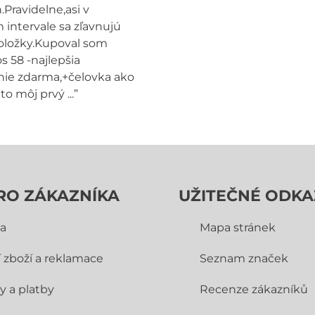
.Pravidelne,asi v
intervale sa zľavnujú
oložky.Kupoval som
s 58 -najlepšia
ie zdarma,+čelovka ako
to môj prvý ...”
RO ZÁKAZNÍKA
UŽITEČNÉ ODKA
a
Mapa stránek
í zboží a reklamace
Seznam značek
y a platby
Recenze zákazníků