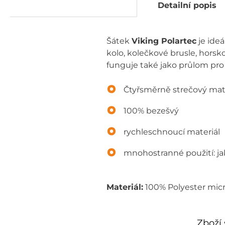
Detailní popis
Šátek
Viking Polartec
je ideá
kolo, kolečkové brusle, horsk
funguje také jako průlom pro 
Čtyřsměrně strečový mat
100% bezešvý
rychleschnoucí materiál
mnohostranné použití: jak
Materiál:
100% Polyester micro
Zboží 