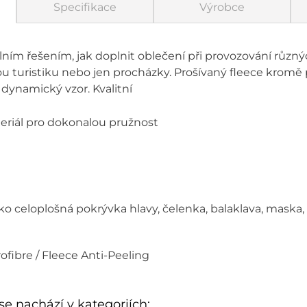
Specifikace
Výrobce
lním řešením, jak doplnit oblečení při provozování různýc
ou turistiku nebo jen procházky. Prošívaný fleece kromě 
dynamický vzor. Kvalitní
eriál pro dokonalou pružnost
o celoplošná pokrývka hlavy, čelenka, balaklava, maska, š
fibre / Fleece Anti-Peeling
se nachází v kategoriích: