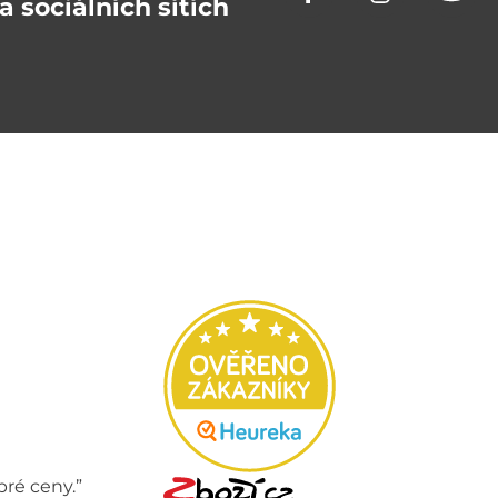
a sociálních sítích
bré ceny.”