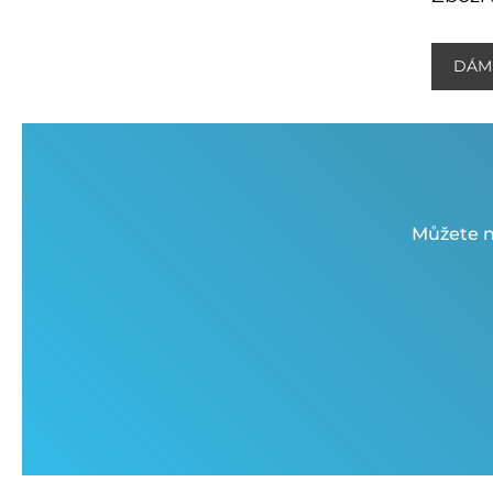
DÁM
Můžete n