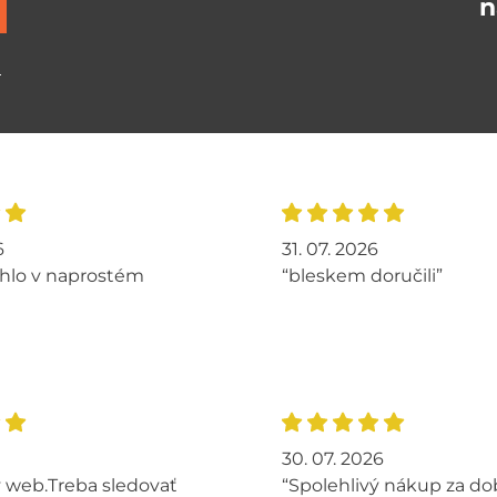
n
ů
6
31. 07. 2026
hlo v naprostém
“bleskem doručili”
30. 07. 2026
 web.Treba sledovať
“Spolehlivý nákup za do