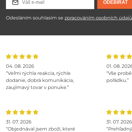
ODEBÍRAT
Odesláním souhlasím se
zpracováním osobních údaj
04. 08. 2026
01. 08. 202
“Veľmi rýchla reakcia, rýchle
“Vše probě
dodanie, dobrá komunikácia,
pořádku.”
zaujímavý tovar v ponuke.”
31. 07. 2026
31. 07. 2026
“Objednával jsem zboží, které
“Prehľadný