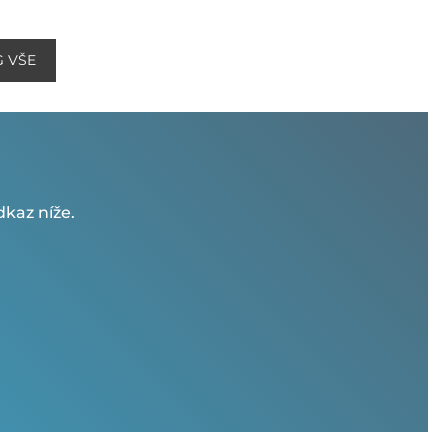
G VŠE
kaz níže.