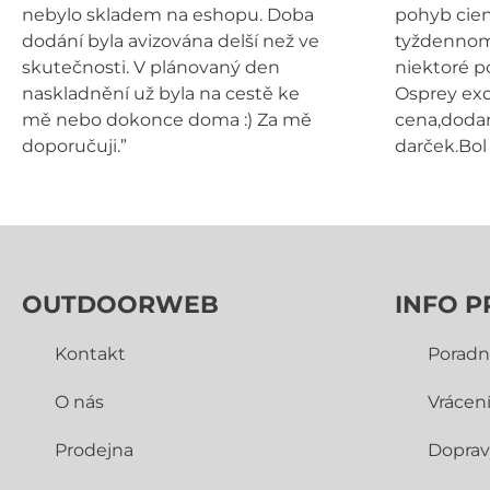
nebylo skladem na eshopu. Doba
pohyb cien
dodání byla avizována delší než ve
tyždennom 
skutečnosti. V plánovaný den
niektoré p
naskladnění už byla na cestě ke
Osprey exo
mě nebo dokonce doma :) Za mě
cena,dodan
doporučuji.”
darček.Bol 
OUTDOORWEB
INFO P
Kontakt
Poradn
O nás
Vrácen
Prodejna
Doprav