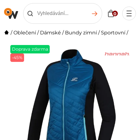
0
/
Oblečení
/
Dámské
/
Bundy zimní
/
Sportovní
/
Doprava zdarma
-45%