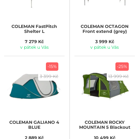
COLEMAN
FastPitch
COLEMAN
OCTAGON
Shelter L
Front extend (grey)
7 279 Kč
3 999 Kč
v pátek u Vás
v pátek u Vás
-15%
-25%
3 399 Kč
13 999 Kč
COLEMAN
GALIANO 4
COLEMAN
ROCKY
BLUE
MOUNTAIN 5 Blackout
2 889 Kč
10 499 Kč