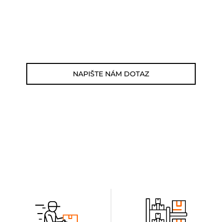
Zákaznická linka: 564 565 000 (Po-Pá 9-
17h)
E-mail: jsme@outdoorweb.cz
NAPIŠTE NÁM DOTAZ