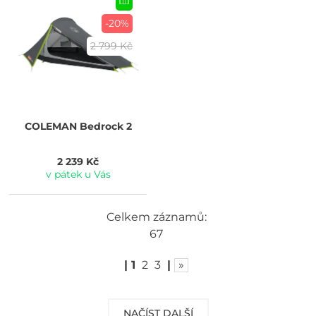
-20%
2 799 Kč
COLEMAN
Bedrock 2
2 239 Kč
v pátek u Vás
Celkem záznamů:
67
|
1
2
3
|
»
NAČÍST DALŠÍ