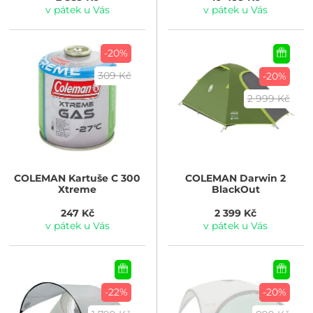
v pátek u Vás
v pátek u Vás
-20%
309 Kč
-20%
2 999 Kč
COLEMAN
Kartuše C 300
COLEMAN
Darwin 2
Xtreme
BlackOut
247 Kč
2 399 Kč
v pátek u Vás
v pátek u Vás
-22%
-20%