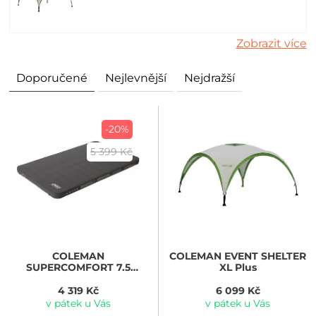
Zobrazit více
Doporučené
Nejlevnější
Nejdražší
-20%
5 399 Kč
COLEMAN
COLEMAN
EVENT SHELTER
SUPERCOMFORT 7.5
XL Plus
DOUBLE, 200x12/x7,5 cm,
4,1 kg)
4 319 Kč
6 099 Kč
v pátek u Vás
v pátek u Vás