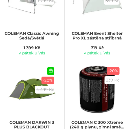
1 799 Kč
899 Kč
COLEMAN
Classic Awning
COLEMAN
Event Shelter
Šedá/Světlá
Pro XL zástěna stříbrná
1 399 Kč
719 Kč
v pátek u Vás
v pátek u Vás
-20%
239 Kč
-20%
4 499 Kč
COLEMAN
DARWIN 3
COLEMAN
C 300 Xtreme
PLUS BLACKOUT
(240 g plynu, zimní směs,