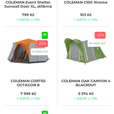
COLEMAN
Event Shelter
COLEMAN
C100 Xtreme
Sunwall Door XL, stříbrná
799 Kč
103 Kč
v pátek u Vás
v pátek u Vás
-25%
12 499 Kč
-20%
9 999 Kč
COLEMAN
CORTES
COLEMAN
OAK CANYON 4
OCTAGON 8
BLACKOUT
7 999 Kč
9 374 Kč
v pátek u Vás
v pátek u Vás