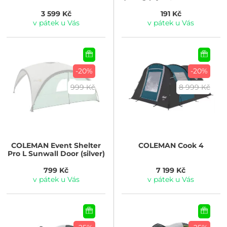
ventilová šroubovací)
3 599 Kč
191 Kč
v pátek u Vás
v pátek u Vás
-20%
-20%
999 Kč
8 999 Kč
COLEMAN
Event Shelter
COLEMAN
Cook 4
Pro L Sunwall Door (silver)
799 Kč
7 199 Kč
v pátek u Vás
v pátek u Vás