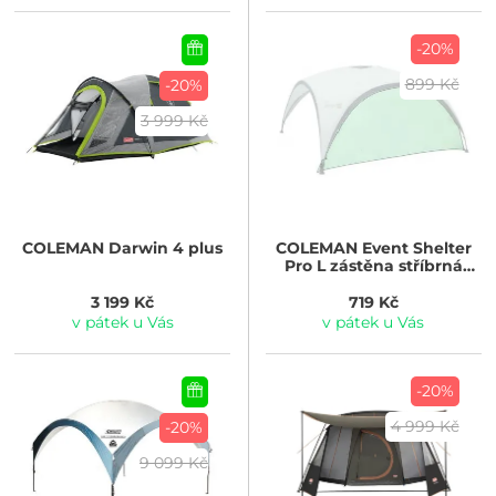
-20%
899 Kč
-20%
3 999 Kč
COLEMAN
Darwin 4 plus
COLEMAN
Event Shelter
Pro L zástěna stříbrná
barva
3 199 Kč
719 Kč
v pátek u Vás
v pátek u Vás
-20%
4 999 Kč
-20%
9 099 Kč