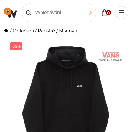
0
/
Oblečení
/
Pánské
/
Mikiny
/
-35%