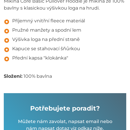
Mikina Core Basic Pullover Hoodie je mikina ze 100%
bavlny s klasickou výšivkou loga na hrudi.
Příjemný vnitřní fleece materiál
Pružné manžety a spodní lem
Výšivka loga na přední straně
Kapuce se stahovací šňůrkou
Přední kapsa "klokánka"
Složení:
100% bavlna
Potřebujete poradit?
Můžete nám zavolat, napsat email nebo
nám napsat dotaz viz odkaz níže.