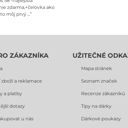
s 58 -najlepšia
ie zdarma,+čelovka ako
to môj prvý ...”
RO ZÁKAZNÍKA
UŽITEČNÉ ODKA
a
Mapa stránek
í zboží a reklamace
Seznam značek
y a platby
Recenze zákazníků
ější dotazy
Tipy na dárky
akupovat u nás
Dárkové poukazy