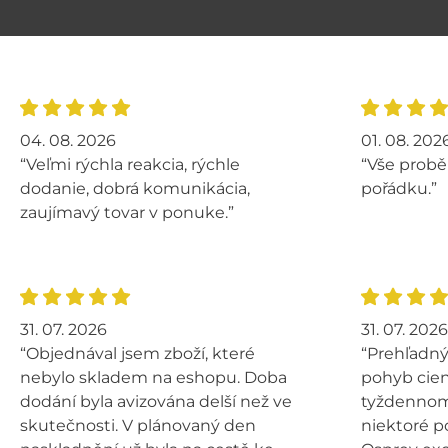
04. 08. 2026
01. 08. 202
“Veľmi rýchla reakcia, rýchle
“Vše probě
dodanie, dobrá komunikácia,
pořádku.”
zaujímavý tovar v ponuke.”
31. 07. 2026
31. 07. 2026
“Objednával jsem zboží, které
“Prehľadný
nebylo skladem na eshopu. Doba
pohyb cien
dodání byla avizována delší než ve
tyždennom 
skutečnosti. V plánovaný den
niektoré p