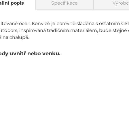
ilní popis
Specifikace
Výrobc
altované oceli. Konvice je barevně sladěna s ostatním 
Outdoors, inspirovaná tradičním materiálem, bude stej
ě na chalupě.
vody uvnitř nebo venku.