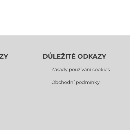
ZY
DŮLEŽITÉ ODKAZY
Zásady používání cookies
Obchodní­ podmínky