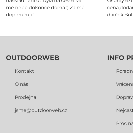
naskladnění už byla na cestě ke
Osprey exo
mě nebo dokonce doma :) Za mě
cena,dodan
doporučuji.”
darček.Bol 
OUTDOORWEB
INFO P
Kontakt
Poradn
O nás
Vrácen
Prodejna
Doprav
jsme@outdoorweb.cz
Nejčast
Proč n