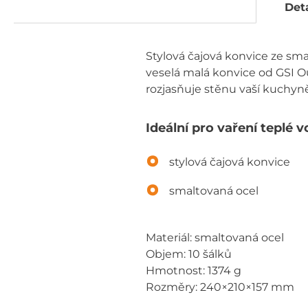
Deta
Stylová čajová konvice ze sm
veselá malá konvice od GSI 
rozjasňuje stěnu vaší kuchyn
Ideální pro vaření teplé 
stylová čajová konvice
smaltovaná ocel
Materiál: smaltovaná ocel
Objem: 10 šálků
Hmotnost: 1374 g
Rozměry: 240×210×157 mm