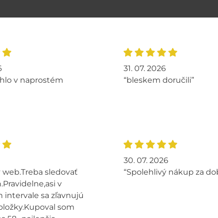
6
31. 07. 2026
hlo v naprostém
“bleskem doručili”
30. 07. 2026
 web.Treba sledovať
“Spolehlivý nákup za do
.Pravidelne,asi v
intervale sa zľavnujú
oložky.Kupoval som