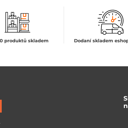
0 produktů skladem
Dodaní skladem eshop
S
n
ů