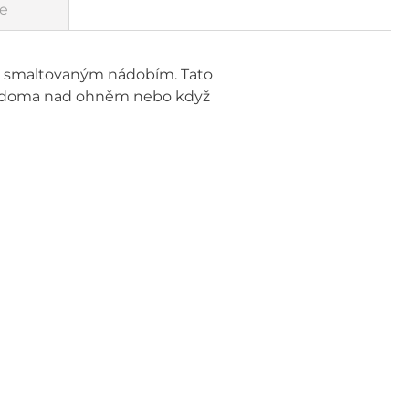
e
GSI smaltovaným nádobím. Tato
ně doma nad ohněm nebo když