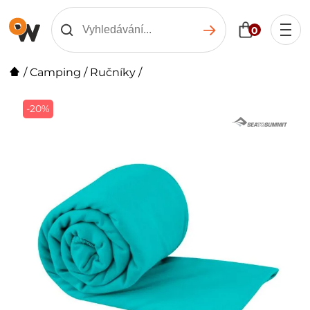
0
/
Camping
/
Ručníky
/
-20%