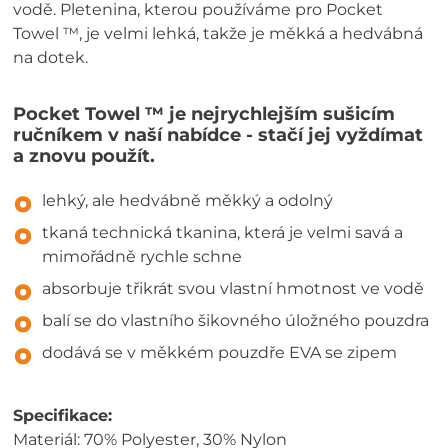
vodě. Pletenina, kterou používáme pro Pocket
Towel ™, je velmi lehká, takže je měkká a hedvábná
na dotek.
Pocket Towel ™ je nejrychlejším sušicím
ručníkem v naší nabídce - stačí jej vyždímat
a znovu použít.
lehký, ale hedvábně měkký a odolný
tkaná technická tkanina, která je velmi savá a
mimořádně rychle schne
absorbuje třikrát svou vlastní hmotnost ve vodě
balí se do vlastního šikovného úložného pouzdra
dodává se v měkkém pouzdře EVA se zipem
Specifikace:
Materiál: 70% Polyester, 30% Nylon