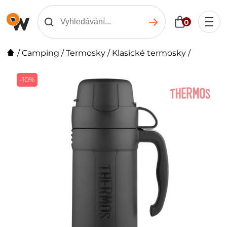
0
/
Camping
/
Termosky
/
Klasické termosky
/
-10%