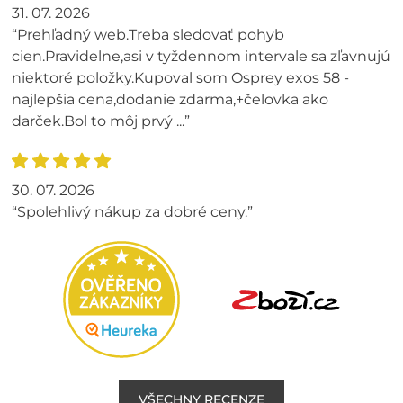
31. 07. 2026
“Prehľadný web.Treba sledovať pohyb
cien.Pravidelne,asi v tyždennom intervale sa zľavnujú
niektoré položky.Kupoval som Osprey exos 58 -
najlepšia cena,dodanie zdarma,+čelovka ako
darček.Bol to môj prvý ...”
30. 07. 2026
“Spolehlivý nákup za dobré ceny.”
VŠECHNY RECENZE