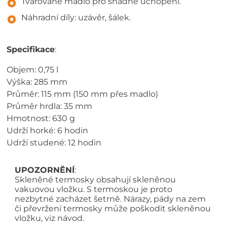
Tvarované madlo pro snadné uchopení.
Náhradní díly: uzávěr, šálek.
Specifikace
:
Objem: 0,75 l
Výška: 285 mm
Průměr: 115 mm (150 mm přes madlo)
Průměr hrdla: 35 mm
Hmotnost: 630 g
Udrží horké: 6 hodin
Udrží studené: 12 hodin
UPOZORNĚNÍ
:
Skleněné termosky obsahují skleněnou
vakuovou vložku. S termoskou je proto
nezbytné zacházet šetrně. Nárazy, pády na zem
či převržení termosky může poškodit skleněnou
vložku, viz návod.