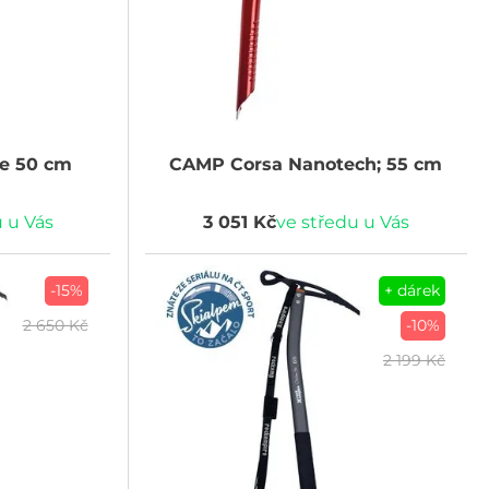
e 50 cm
CAMP
Corsa Nanotech; 55 cm
 u Vás
3 051 Kč
ve středu u Vás
-15%
+ dárek
2 650 Kč
-10%
2 199 Kč