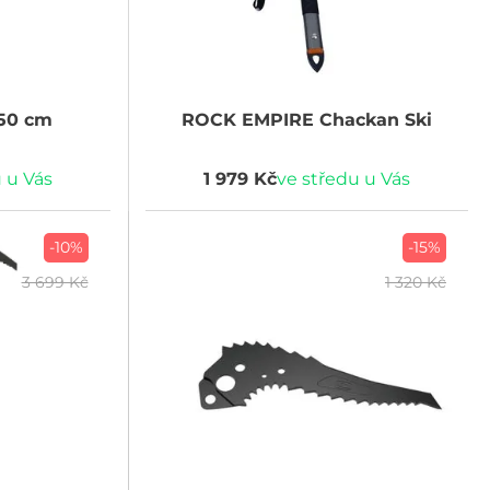
50 cm
ROCK EMPIRE
Chackan Ski
 u Vás
1 979 Kč
ve středu u Vás
-10%
-15%
3 699 Kč
1 320 Kč