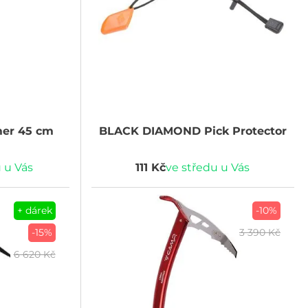
er 45 cm
BLACK DIAMOND
Pick Protector
 u Vás
111 Kč
ve středu u Vás
+ dárek
-10%
-15%
3 390 Kč
6 620 Kč