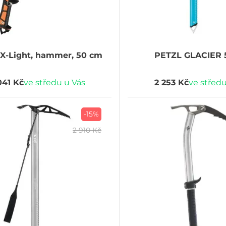
X-Light, hammer, 50 cm
PETZL
GLACIER 
041 Kč
ve středu u Vás
2 253 Kč
ve středu
-15%
2 910 Kč