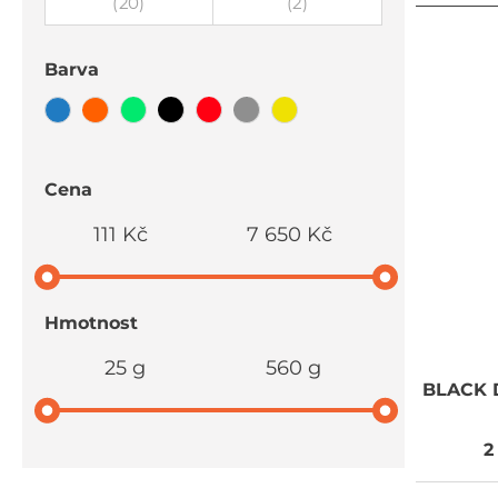
(20)
(2)
Barva
Cena
111 Kč
7 650 Kč
Hmotnost
25 g
560 g
BLACK
2