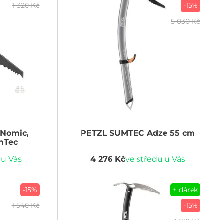
1 320 Kč
-15%
5 030 Kč
 Nomic,
PETZL
SUMTEC Adze 55 cm
mTec
 u Vás
4 276 Kč
ve středu u Vás
-15%
+ dárek
1 540 Kč
-15%