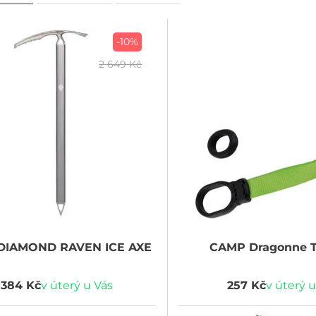
-10%
2 649 Kč
 DIAMOND
RAVEN ICE AXE
CAMP
Dragonne T
 384 Kč
v úterý u Vás
257 Kč
v úterý u