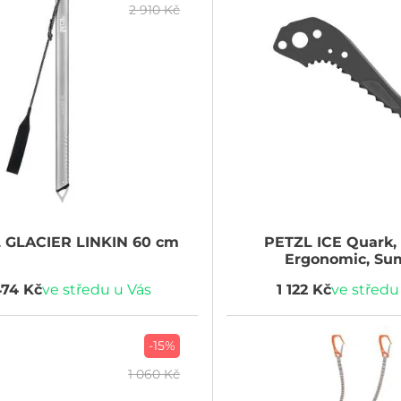
2 910 Kč
L
GLACIER LINKIN 60 cm
PETZL
ICE Quark,
Ergonomic, Su
474 Kč
ve středu u Vás
1 122 Kč
ve středu
-15%
1 060 Kč