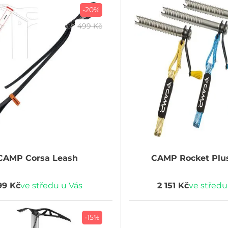
-20%
499 Kč
CAMP
Corsa Leash
CAMP
Rocket Plu
99 Kč
ve středu u Vás
2 151 Kč
ve středu
-15%