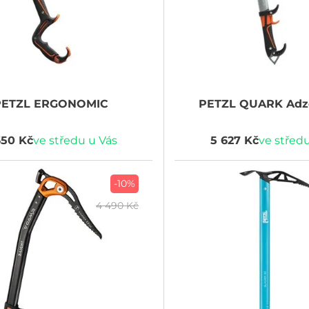
PETZL
ERGONOMIC
PETZL
QUARK Adz
650 Kč
ve středu u Vás
5 627 Kč
ve středu
-10%
4 490 Kč