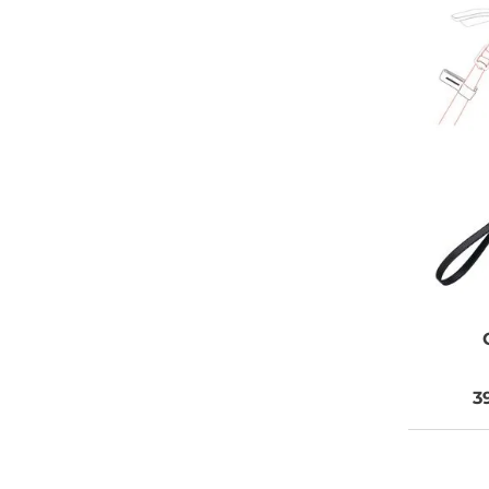
DOPRAVA
ZDARMA
Vaše objednávky od 999 Kč v ČR
a SR Vám dopravíme ZDARMA.
POTŘEBUJETE
PORADIT?
3
Můžete nám zavolat, napsat
email nebo nám napsat dotaz
viz odkaz níže.