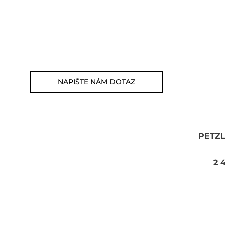
Zákaznická linka: 564 565 000
(Po-Pá 9-17h)
E-mail: jsme@outdoorweb.cz
NAPIŠTE NÁM DOTAZ
PETZ
2 