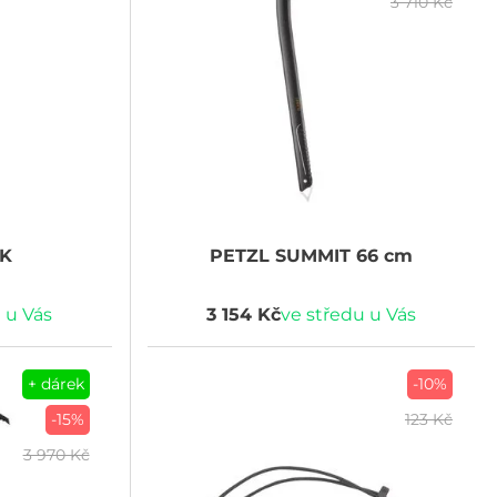
3 710 Kč
NK
PETZL
SUMMIT 66 cm
 u Vás
3 154 Kč
ve středu u Vás
+ dárek
-10%
-15%
123 Kč
3 970 Kč