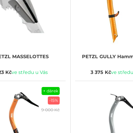
ETZL
MASSELOTTES
PETZL
GULLY Hamm
23 Kč
ve středu u Vás
3 375 Kč
ve středu
+ dárek
-15%
9 000 Kč