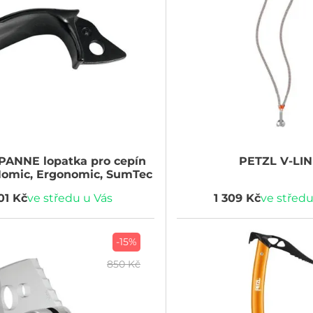
PANNE lopatka pro cepín
PETZL
V-LI
Nomic, Ergonomic, SumTec
01 Kč
ve středu u Vás
1 309 Kč
ve středu
-15%
850 Kč