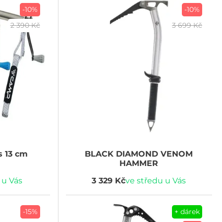
-10%
-10%
2 390 Kč
3 699 Kč
s 13 cm
BLACK DIAMOND
VENOM
HAMMER
 u Vás
3 329 Kč
ve středu u Vás
-15%
+ dárek