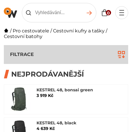
0
/
Pro cestovatele
/
Cestovní kufry a tašky
/
Cestovní batohy
FILTRACE
NEJPRODÁVANĚJŠÍ
KESTREL 48, bonsai green
3 919 Kč
KESTREL 48, black
4 639 Kč