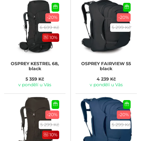
-20%
-20%
6 699 Kč
5 299 Kč
10%
OSPREY
KESTREL 68,
OSPREY
FAIRVIEW 55
black
black
5 359 Kč
4 239 Kč
v pondělí u Vás
v pondělí u Vás
-20%
-20%
5 299 Kč
5 299 Kč
10%