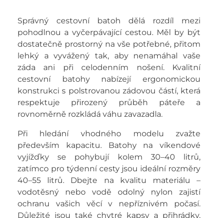
Správný cestovní batoh dělá rozdíl mezi
pohodlnou a vyčerpávající cestou. Měl by být
dostatečně prostorný na vše potřebné, přitom
lehký a vyvážený tak, aby nenamáhal vaše
záda ani při celodenním nošení. Kvalitní
cestovní batohy nabízejí ergonomickou
konstrukci s polstrovanou zádovou částí, která
respektuje přirozený průběh páteře a
rovnoměrně rozkládá váhu zavazadla.
Při hledání vhodného modelu zvažte
především kapacitu. Batohy na víkendové
vyjížďky se pohybují kolem 30–40 litrů,
zatímco pro týdenní cesty jsou ideální rozměry
40–55 litrů. Dbejte na kvalitu materiálu –
vodotěsný nebo vodě odolný nylon zajistí
ochranu vašich věcí v nepříznivém počasí.
Důležité jsou také chytré kapsy a přihrádky,