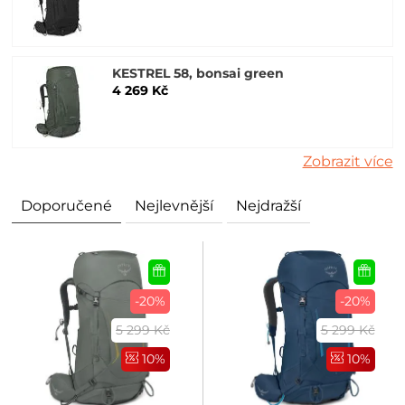
KESTREL 58, bonsai green
4 269 Kč
Zobrazit více
Doporučené
Nejlevnější
Nejdražší
-20%
-20%
5 299 Kč
5 299 Kč
10%
10%