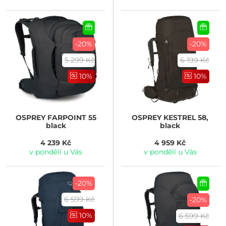
-20%
-20%
5 299 Kč
6 199 Kč
10%
10%
OSPREY
FARPOINT 55
OSPREY
KESTREL 58,
black
black
4 239 Kč
4 959 Kč
v pondělí u Vás
v pondělí u Vás
-20%
6 599 Kč
-20%
10%
6 599 Kč