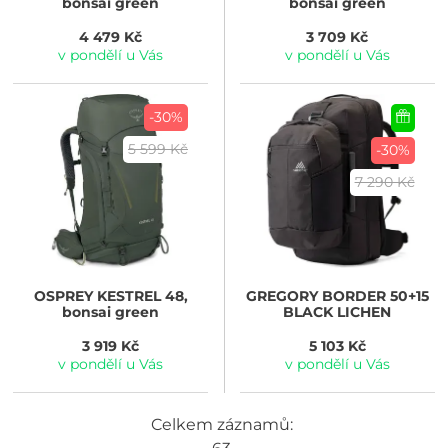
bonsai green
bonsai green
4 479 Kč
3 709 Kč
v pondělí u Vás
v pondělí u Vás
-30%
5 599 Kč
-30%
7 290 Kč
OSPREY
KESTREL 48,
GREGORY
BORDER 50+15
bonsai green
BLACK LICHEN
3 919 Kč
5 103 Kč
v pondělí u Vás
v pondělí u Vás
Celkem záznamů: