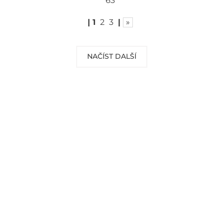
63
|
1
2
3
|
»
NAČÍST DALŠÍ
DOPRAVA ZDARMA
Vaše objednávky od 999 Kč v ČR a SR
Vám dopravíme ZDARMA.