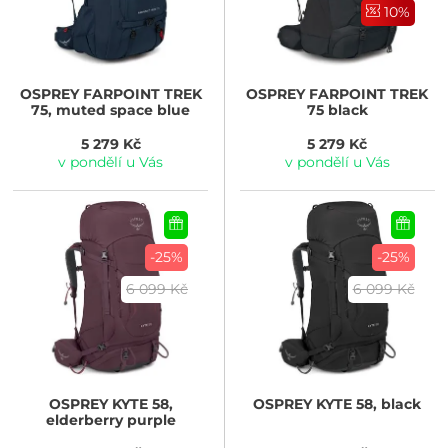
10%
OSPREY
FARPOINT TREK
OSPREY
FARPOINT TREK
75, muted space blue
75 black
5 279 Kč
5 279 Kč
v pondělí u Vás
v pondělí u Vás
-25%
-25%
6 099 Kč
6 099 Kč
OSPREY
KYTE 58,
OSPREY
KYTE 58, black
elderberry purple