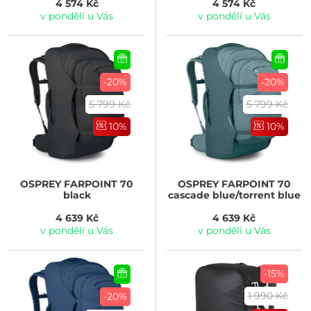
4 574 Kč
4 574 Kč
v pondělí u Vás
v pondělí u Vás
-20%
-20%
5 799 Kč
5 799 Kč
10%
10%
OSPREY
FARPOINT 70
OSPREY
FARPOINT 70
black
cascade blue/torrent blue
4 639 Kč
4 639 Kč
v pondělí u Vás
v pondělí u Vás
-15%
1 990 Kč
-20%