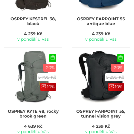
OSPREY
KESTREL 38,
OSPREY
FARPOINT 55
black
antique blue
4 239 Kč
4 239 Kč
v pondělí u Vás
v pondělí u Vás
-20%
-20%
5 799 Kč
5 299 Kč
10%
10%
OSPREY
KYTE 48, rocky
OSPREY
FARPOINT 55,
brook green
tunnel vision grey
4 639 Kč
4 239 Kč
v pondělí u Vás
v pondělí u Vás