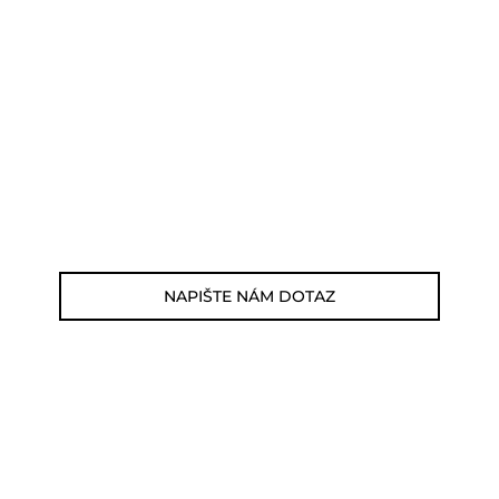
POTŘEBUJETE PORADIT?
Můžete nám zavolat, napsat email nebo
nám napsat dotaz viz odkaz níže.
Zákaznická linka: 564 565 000 (Po-Pá 9-
17h)
E-mail: jsme@outdoorweb.cz
NAPIŠTE NÁM DOTAZ