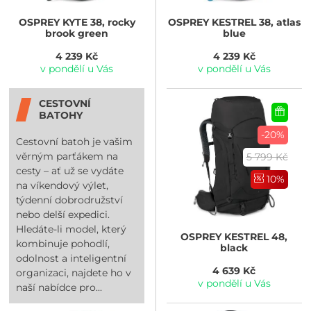
OSPREY
KYTE 38, rocky
OSPREY
KESTREL 38, atlas
brook green
blue
4 239 Kč
4 239 Kč
v pondělí u Vás
v pondělí u Vás
CESTOVNÍ
BATOHY
-20%
Cestovní batoh je vašim
věrným parťákem na
5 799 Kč
cesty – ať už se vydáte
10%
na víkendový výlet,
týdenní dobrodružství
nebo delší expedici.
Hledáte-li model, který
OSPREY
KESTREL 48,
kombinuje pohodlí,
black
odolnost a inteligentní
4 639 Kč
organizaci, najdete ho v
v pondělí u Vás
naší nabídce pro...