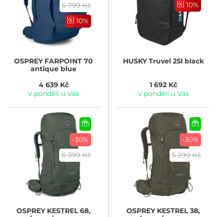
10%
5 799 Kč
10%
OSPREY
FARPOINT 70
HUSKY
Truvel 25l black
antique blue
4 639 Kč
1 692 Kč
v pondělí u Vás
v pondělí u Vás
-30%
-30%
6 399 Kč
5 299 Kč
OSPREY
KESTREL 68,
OSPREY
KESTREL 38,