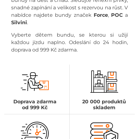
bundy na déšť a chlad. Sledujte reflexní prvky,
snadné zapínání a velikost s rezervou na růst. V
nabídce najdete bundy značek
Force
,
POC
a
Silvini
.
Vyberte dětem bundu, se kterou si užijí
každou jízdu naplno. Odeslání do 24 hodin,
doprava od 999 Kč zdarma.
Doprava zdarma
20 000 produktů
od 999 Kč
skladem