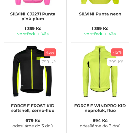
SILVINI
CJ2271 Punta
SILVINI
Punta neon
pink-plum
1 359 Kč
1 359 Kč
ve středu u Vás
ve středu u Vás
-15%
-15%
799 Kč
699 Kč
FORCE
F FROST KID
FORCE
F WINDPRO KID
softshell, černo-fluo
neprofuk, fluo
679 Kč
594 Kč
odesíláme do 3 dnů
odesíláme do 3 dnů