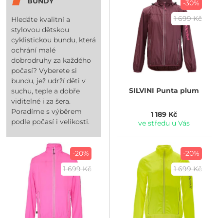
BUNDY
-30%
1 699 Kč
Hledáte kvalitní a
stylovou dětskou
cyklistickou bundu, která
ochrání malé
dobrodruhy za každého
počasí? Vyberete si
bundu, jež udrží děti v
SILVINI
Punta plum
suchu, teple a dobře
viditelné i za šera.
Poradíme s výběrem
1 189 Kč
podle počasí i velikosti.
ve středu u Vás
-20%
-20%
1 699 Kč
1 699 Kč