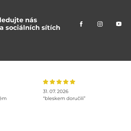
ledujte nás
a sociálních sítích
31. 07. 2026
tém
“bleskem doručili”