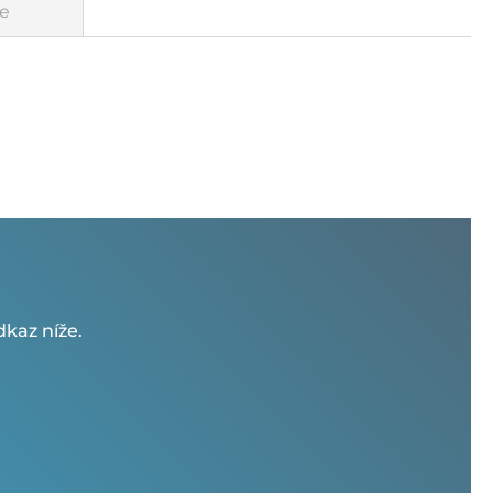
e
kaz níže.