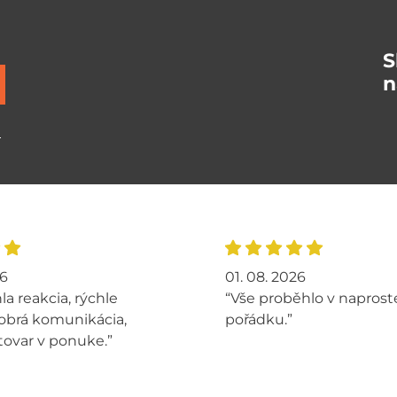
S
n
ů
26
01. 08. 2026
la reakcia, rýchle
“Vše proběhlo v napros
obrá komunikácia,
pořádku.”
tovar v ponuke.”