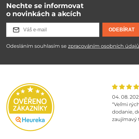
Nechte se informovat
o novinkách a akcích
ODEBÍRAT
Odesláním souhlasím se
zpracováním osobních údaj
04. 08. 20
“Veľmi rých
dodanie, d
zaujímavý 