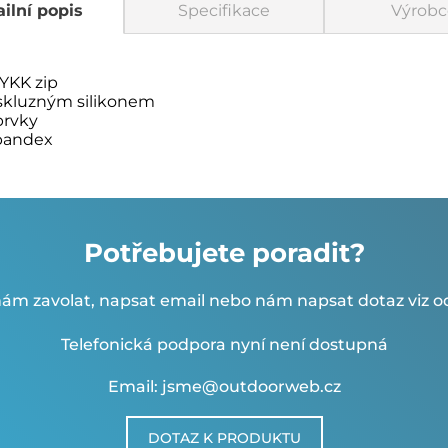
ilní popis
Specifikace
Výrobc
 YKK zip
iskluzným silikonem
prvky
spandex
Potřebujete poradit?
ám zavolat, napsat email nebo nám napsat dotaz viz od
Telefonická podpora nyní není dostupná
Email: jsme@outdoorweb.cz
DOTAZ K PRODUKTU