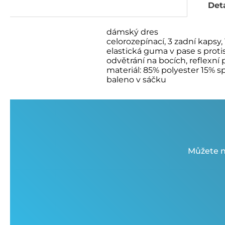
Deta
dámský dres
celorozepínací, 3 zadní kapsy,
elastická guma v pase s prot
odvětrání na bocích, reflexní 
materiál: 85% polyester 15% 
baleno v sáčku
Můžete n