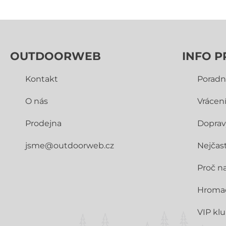
OUTDOORWEB
INFO P
Kontakt
Poradn
O nás
Vrácen
Prodejna
Doprav
jsme@outdoorweb.cz
Nejčast
Proč n
Hroma
VIP kl