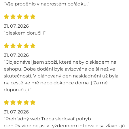
“Vše proběhlo v naprostém pořádku.”
31. 07. 2026
“bleskem doručili”
31. 07. 2026
“Objednával jsem zboží, které nebylo skladem na
eshopu. Doba dodání byla avizována delší než ve
skutečnosti. V plánovaný den naskladnění už byla
na cestě ke mě nebo dokonce doma :) Za mě
doporučuji.”
31. 07. 2026
“Prehľadný web.Treba sledovať pohyb
cien.Pravidelne,asi v tyždennom intervale sa zľavnujú