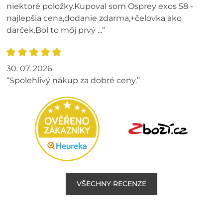
niektoré položky.Kupoval som Osprey exos 58 -
najlepšia cena,dodanie zdarma,+čelovka ako
darček.Bol to môj prvý ...”
30. 07. 2026
“Spolehlivý nákup za dobré ceny.”
VŠECHNY RECENZE