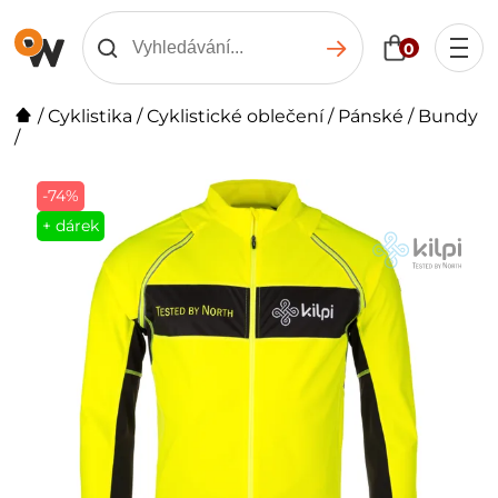
0
/
Cyklistika
/
Cyklistické oblečení
/
Pánské
/
Bundy
/
-74%
+ dárek