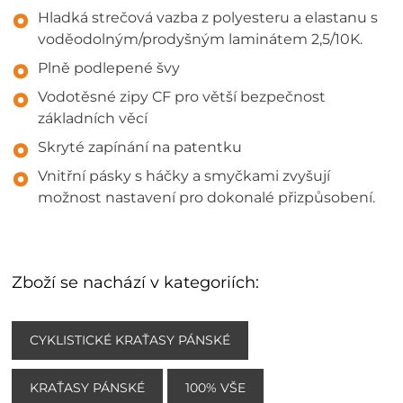
Hladká strečová vazba z polyesteru a elastanu s
voděodolným/prodyšným laminátem 2,5/10K.
Plně podlepené švy
Vodotěsné zipy CF pro větší bezpečnost
základních věcí
Skryté zapínání na patentku
Vnitřní pásky s háčky a smyčkami zvyšují
možnost nastavení pro dokonalé přizpůsobení.
Zboží se nachází v kategoriích:
CYKLISTICKÉ KRAŤASY PÁNSKÉ
KRAŤASY PÁNSKÉ
100% VŠE