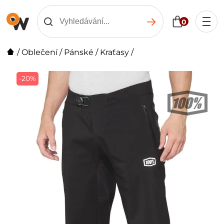
0
/
Oblečení
/
Pánské
/
Kraťasy
/
-20%