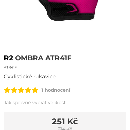
R2
OMBRA ATR41F
ATR41F
cyklistické rukavice
1 hodnocení
Jak správně vybrat velikost
251 Kč
314 Kč