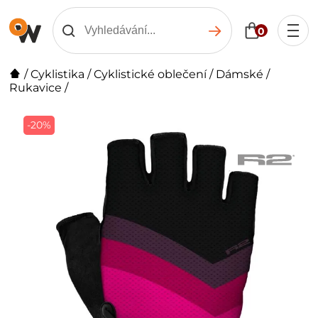
0
/
Cyklistika
/
Cyklistické oblečení
/
Dámské
/
Rukavice
/
-20%