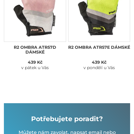
R2 OMBRA ATR57D
R2 OMBRA ATR57E DÁMSKÉ
DÁMSKÉ
439 Kč
439 Kč
v pátek u Vás
v pondělí u Vás
Potřebujete poradit?
Můžete nám zavolat, napsat email nebo