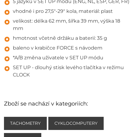
5 jazyků v SET UP módu (ENG, NL, ESP, GER, FR)
vhodné i pro 27,5"-29" kola, materiál: plast
velikost: délka 62 mm, šířka 39 mm, výška 18
mm
hmotnost včetně držáku a baterií: 35 g
baleno v krabičce FORCE s návodem
*A/B změna uživatele v SET UP módu
SET UP - dlouhý stisk levého tlačítka v režimu
CLOCK
Zboží se nachází v kategoriích:
TACHOMETRY
CYKLOCOMPUTERY