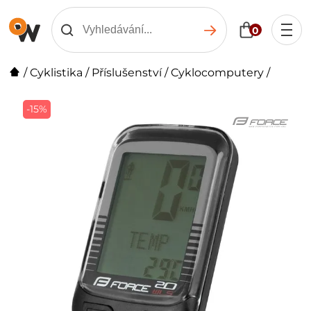
0
/
Cyklistika
/
Příslušenství
/
Cyklocomputery
/
-15%