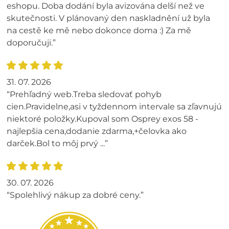
eshopu. Doba dodání byla avizována delší než ve
skutečnosti. V plánovaný den naskladnění už byla
na cestě ke mě nebo dokonce doma :) Za mě
doporučuji.”
31. 07. 2026
“Prehľadný web.Treba sledovať pohyb
cien.Pravidelne,asi v tyždennom intervale sa zľavnujú
niektoré položky.Kupoval som Osprey exos 58 -
najlepšia cena,dodanie zdarma,+čelovka ako
darček.Bol to môj prvý ...”
30. 07. 2026
“Spolehlivý nákup za dobré ceny.”