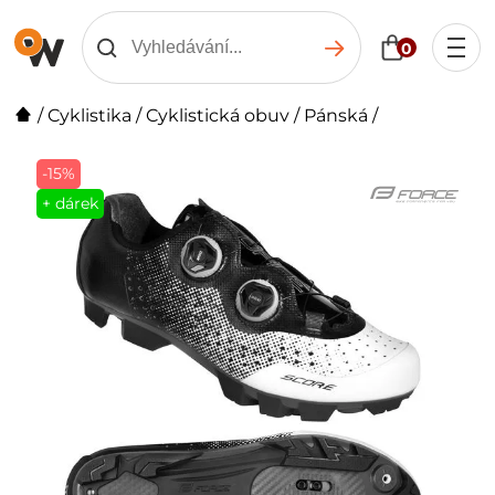
0
/
Cyklistika
/
Cyklistická obuv
/
Pánská
/
-15%
+ dárek