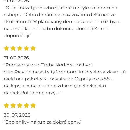
31. 07. 2026
“Objednával jsem zboží, které nebylo skladem na
eshopu. Doba dodání byla avizována delší než ve
skutečnosti. V plánovaný den naskladnění už byla
na cestě ke mě nebo dokonce doma :) Za mě
doporučuji.”
31. 07. 2026
“Prehľadný web.Treba sledovať pohyb
cien.Pravidelne,asi v tyždennom intervale sa zľavnujú
niektoré položky.Kupoval som Osprey exos 58 -
najlepšia cena,dodanie zdarma,+čelovka ako
darček.Bol to môj prvý ...”
30. 07. 2026
“Spolehlivý nákup za dobré ceny.”