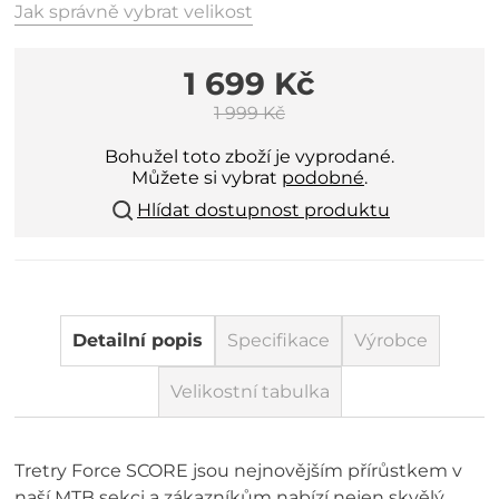
Jak správně vybrat velikost
1 699 Kč
1 999 Kč
Bohužel toto zboží je vyprodané.
Můžete si vybrat
podobné
.
Hlídat dostupnost produktu
Detailní popis
Specifikace
Výrobce
Velikostní tabulka
Tretry Force SCORE jsou nejnovějším přírůstkem v
naší MTB sekci a zákazníkům nabízí nejen skvělý