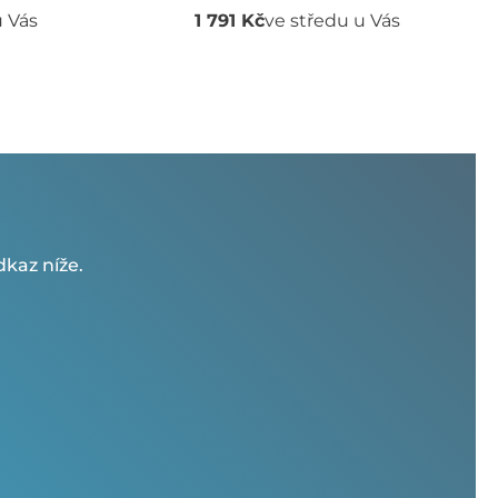
u Vás
1 791 Kč
ve středu u Vás
kaz níže.