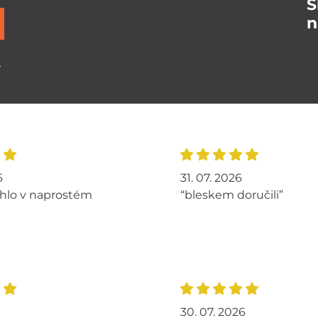
S
n
ů
6
31. 07. 2026
hlo v naprostém
“bleskem doručili”
30. 07. 2026