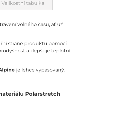
Velikostní tabulka
 trávení volného času, ať už
itřní straně produktu pomocí
prodyšnost a zlepšuje teplotní
Alpine
je lehce vypasovaný.
teriálu Polarstretch