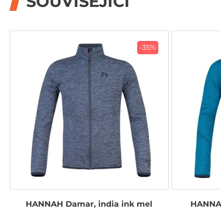
SOUVISEJÍCÍ
-35%
HANNAH Damar, india ink mel
HANNAH