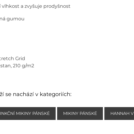
í vlhkost a zvyšuje prodyšnost
aná gumou
tretch Grid
astan, 210 g/m2
í se nachází v kategoriích:
UNKČNÍ MIKINY PÁNSKÉ
MIKINY PÁNSKÉ
HANNAH V