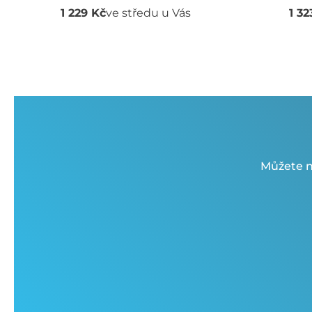
1 229 Kč
ve středu u Vás
1 32
Můžete n