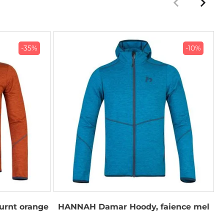
-35%
-10%
rnt orange
HANNAH Damar Hoody, faience mel