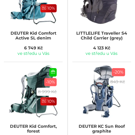
10%
DEUTER
Kid Comfort
LITTLELIFE
Traveller S4
Active SL denim
Child Carrier (grey)
6 749 Kč
4 123 Kč
ve středu u Vás
ve středu u Vás
-20%
849 Kč
-10%
8 999 Kč
10%
DEUTER
Kid Comfort,
DEUTER
KC Sun Roof
forest
graphite