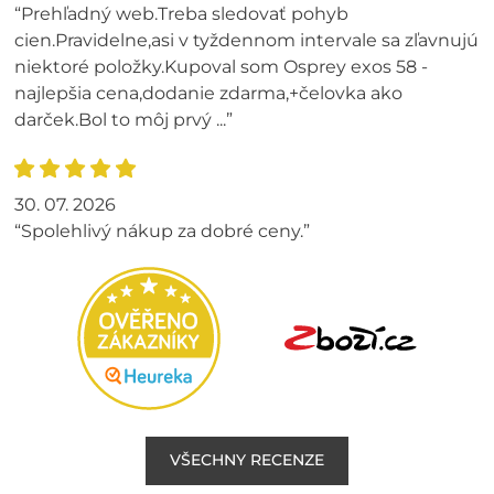
“Prehľadný web.Treba sledovať pohyb
cien.Pravidelne,asi v tyždennom intervale sa zľavnujú
niektoré položky.Kupoval som Osprey exos 58 -
najlepšia cena,dodanie zdarma,+čelovka ako
darček.Bol to môj prvý ...”
30. 07. 2026
“Spolehlivý nákup za dobré ceny.”
VŠECHNY RECENZE