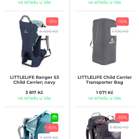
ve středu u Vás
ve středu u Vás
-15%
-10%
4 490 Kč
1 190 Kč
LITTLELIFE
Ranger S3
LITTLELIFE
Child Carrier
Child Carrier; navy
Transporter Bag
3 817 Kč
1 071 Kč
ve středu u Vás
ve středu u Vás
-30%
5 890 Kč
-10%
7 499 Kč