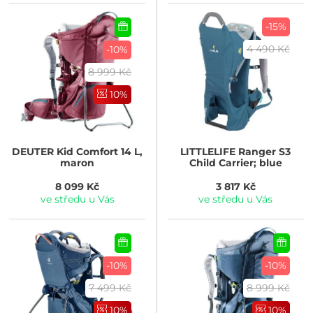
-15%
4 490 Kč
-10%
8 999 Kč
10%
DEUTER
Kid Comfort 14 L,
LITTLELIFE
Ranger S3
maron
Child Carrier; blue
8 099 Kč
3 817 Kč
ve středu u Vás
ve středu u Vás
-10%
-10%
7 499 Kč
8 999 Kč
10%
10%