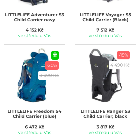
LITTLELIFE
Adventurer S3
LITTLELIFE
Voyager S5
Child Carrier navy
Child Carrier (Black)
4 152 Kč
7 512 Kč
ve středu u Vás
ve středu u Vás
-15%
4 490 Kč
-20%
8 090 Kč
LITTLELIFE
Freedom S4
LITTLELIFE
Ranger S3
Child Carrier (blue)
Child Carrier; black
6 472 Kč
3 817 Kč
ve středu u Vás
ve středu u Vás