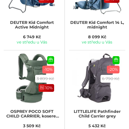
DEUTER
Kid Comfort
DEUTER
Kid Comfort 14 L,
Active Midnight
midnight
6 749 Kč
8 099 Kč
ve středu u Vás
ve středu u Vás
-10%
-20%
3 899 Kč
6 790 Kč
10%
OSPREY
POCO SOFT
LITTLELIFE
Pathfinder
CHILD CARRIER, koseret
Child Carrier grey
green
3 509 Kč
5 432 Kč