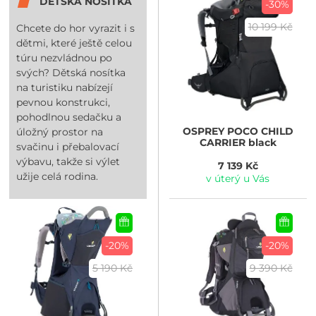
DĚTSKÁ NOSÍTKA
-30%
10 199 Kč
Chcete do hor vyrazit i s
dětmi, které ještě celou
túru nezvládnou po
svých? Dětská nosítka
na turistiku nabízejí
pevnou konstrukci,
pohodlnou sedačku a
OSPREY
POCO CHILD
úložný prostor na
CARRIER black
svačinu i přebalovací
výbavu, takže si výlet
7 139 Kč
užije celá rodina.
v úterý u Vás
-20%
-20%
5 190 Kč
9 390 Kč