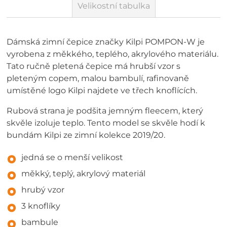
Velikostní tabulka
Dámská zimní čepice značky Kilpi POMPON-W je
vyrobena z měkkého, teplého, akrylového materiálu.
Tato ručně pletená čepice má hrubší vzor s
pleteným copem, malou bambulí, rafinovaně
umístěné logo Kilpi najdete ve třech knoflících.
Rubová strana je podšita jemným fleecem, který
skvěle izoluje teplo. Tento model se skvěle hodí k
bundám Kilpi ze zimní kolekce 2019/20.
jedná se o menší velikost
měkký, teplý, akrylový materiál
hrubý vzor
3 knoflíky
bambule