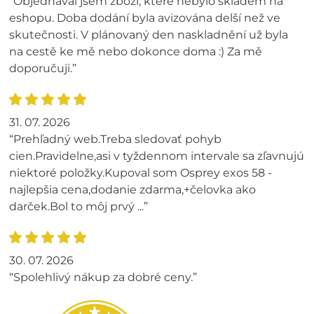
“Objednával jsem zboží, které nebylo skladem na
eshopu. Doba dodání byla avizována delší než ve
skutečnosti. V plánovaný den naskladnění už byla
na cestě ke mě nebo dokonce doma :) Za mě
doporučuji.”
31. 07. 2026
“Prehľadný web.Treba sledovať pohyb
cien.Pravidelne,asi v tyždennom intervale sa zľavnujú
niektoré položky.Kupoval som Osprey exos 58 -
najlepšia cena,dodanie zdarma,+čelovka ako
darček.Bol to môj prvý ...”
30. 07. 2026
“Spolehlivý nákup za dobré ceny.”