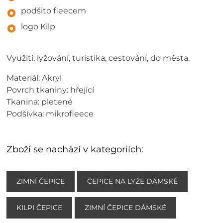
podšito fleecem
logo Kilp
Využití: lyžování, turistika, cestování, do města.
Materiál: Akryl
Povrch tkaniny: hřející
Tkanina: pletené
Podšívka: mikrofleece
Zboží se nachází v kategoriích:
ZIMNÍ ČEPICE
ČEPICE NA LYŽE DÁMSKÉ
KILPI ČEPICE
ZIMNÍ ČEPICE DÁMSKÉ