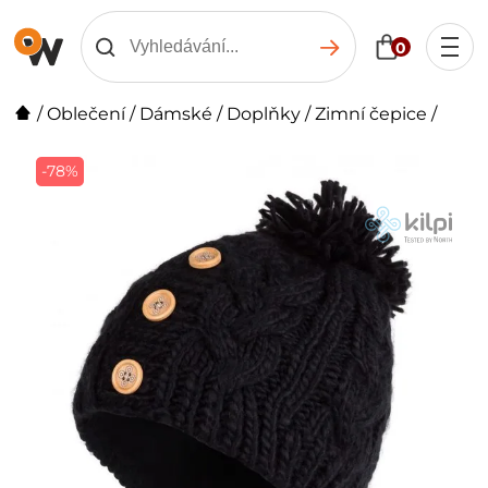
0
/
Oblečení
/
Dámské
/
Doplňky
/
Zimní čepice
/
-78%